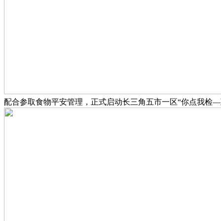
配合参取食物平安管理，正式启动长三角五市一区“你点我检—