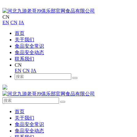
CN
EN
CN
JA
首页
关于我们
食品安全常识
食品安全动态
联系我们
CN
EN
CN
JA
首页
关于我们
食品安全常识
食品安全动态