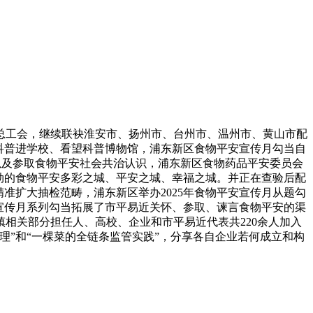
总工会，继续联袂淮安市、扬州市、台州市、温州市、黄山市配
科普进学校、看望科普博物馆，浦东新区食物平安宣传月勾当自
以及参取食物平安社会共治认识，浦东新区食物药品平安委员会
对劲的食物平安多彩之城、平安之城、幸福之城。并正在查验后配
准扩大抽检范畴，浦东新区举办2025年食物平安宣传月从题勾
安宣传月系列勾当拓展了市平易近关怀、参取、谏言食物平安的渠
相关部分担任人、高校、企业和市平易近代表共220余人加入
”和“一棵菜的全链条监管实践”，分享各自企业若何成立和构