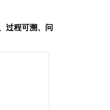
、过程可溯、问