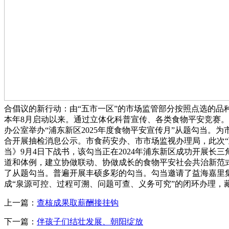
合倡议的新行动：由“五市一区”的市场监管部分按照点选的
本年8月启动以来。通过立体化科普宣传、各类食物平安竞赛。
办公室举办“浦东新区2025年度食物平安宣传月”从题勾当
合开展抽检消息公示。市食药安办、市市场监视办理局，此次“
当》9月4日下战书，该勾当正在2024年浦东新区成功开展
道和体例，建立协做联动、协做成长的食物平安社会共治新范式
了从题勾当。普遍开展丰硕多彩的勾当。勾当邀请了益海嘉里集
成“泉源可控、过程可溯、问题可查、义务可究”的闭环办理，
上一篇：
查核成果取薪酬接挂钩
下一篇：
伴孩子们结壮发展、朝阳绽放