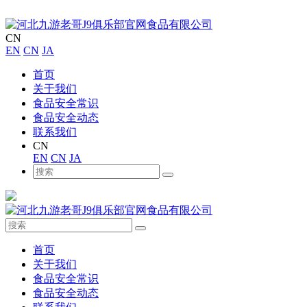
CN
EN
CN
JA
首页
关于我们
食品安全常识
食品安全动态
联系我们
CN
EN
CN
JA
首页
关于我们
食品安全常识
食品安全动态