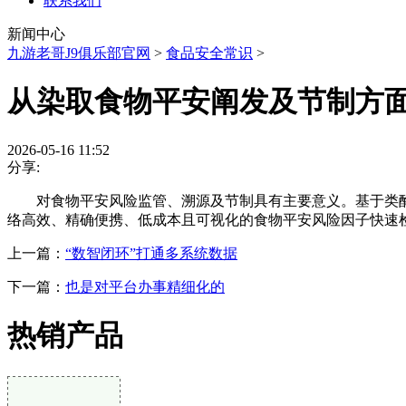
联系我们
新闻中心
九游老哥J9俱乐部官网
>
食品安全常识
>
从染取食物平安阐发及节制方
2026-05-16 11:52
分享:
对食物平安风险监管、溯源及节制具有主要意义。基于类酶
络高效、精确便携、低成本且可视化的食物平安风险因子快速
上一篇：
“数智闭环”打通多系统数据
下一篇：
也是对平台办事精细化的
热销产品