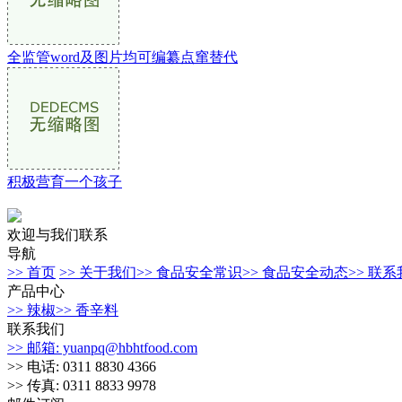
全监管word及图片均可编纂点窜替代
积极营育一个孩子
欢迎与我们联系
导航
>> 首页
>> 关于我们
>> 食品安全常识
>> 食品安全动态
>> 联
产品中心
>> 辣椒
>> 香辛料
联系我们
>> 邮箱: yuanpq@hbhtfood.com
>> 电话: 0311 8830 4366
>> 传真: 0311 8833 9978