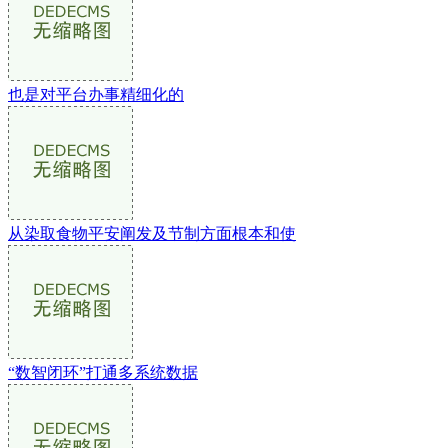
也是对平台办事精细化的
从染取食物平安阐发及节制方面根本和使
“数智闭环”打通多系统数据