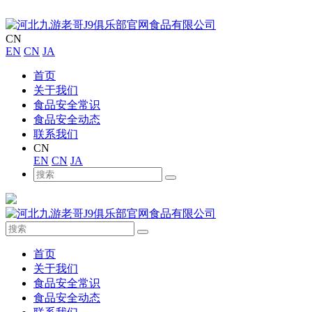
CN
EN
CN
JA
首页
关于我们
食品安全常识
食品安全动态
联系我们
CN
EN
CN
JA
首页
关于我们
食品安全常识
食品安全动态