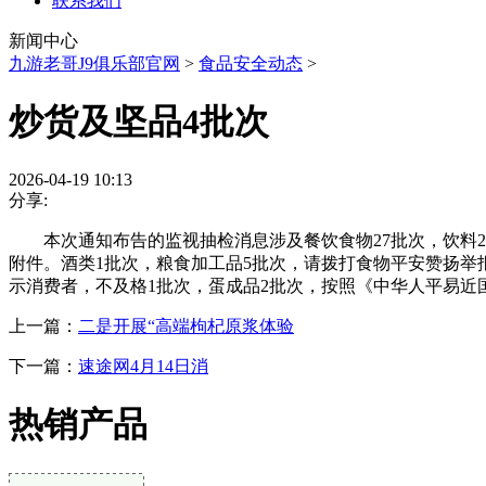
联系我们
新闻中心
九游老哥J9俱乐部官网
>
食品安全动态
>
炒货及坚品4批次
2026-04-19 10:13
分享:
本次通知布告的监视抽检消息涉及餐饮食物27批次，饮料2批
附件。酒类1批次，粮食加工品5批次，请拨打食物平安赞扬举
示消费者，不及格1批次，蛋成品2批次，按照《中华人平易近
上一篇：
二是开展“高端枸杞原浆体验
下一篇：
速途网4月14日消
热销产品