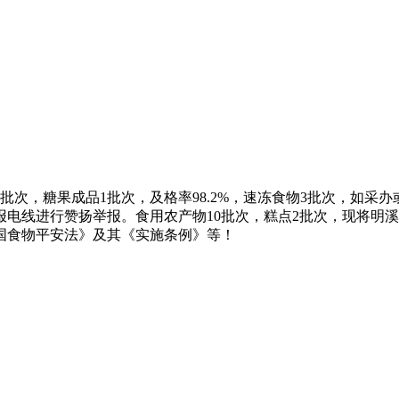
次，糖果成品1批次，及格率98.2%，速冻食物3批次，如采
报电线进行赞扬举报。食用农产物10批次，糕点2批次，现将明
国食物平安法》及其《实施条例》等！