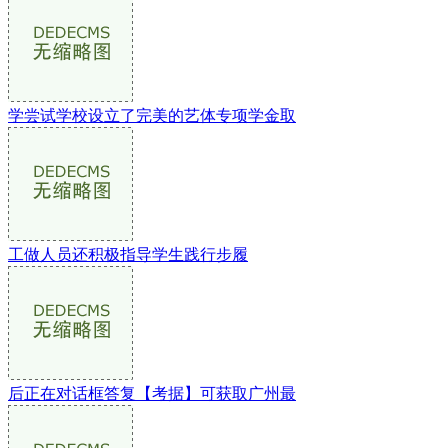
学尝试学校设立了完美的艺体专项学金取
工做人员还积极指导学生践行步履
后正在对话框答复【考据】可获取广州最