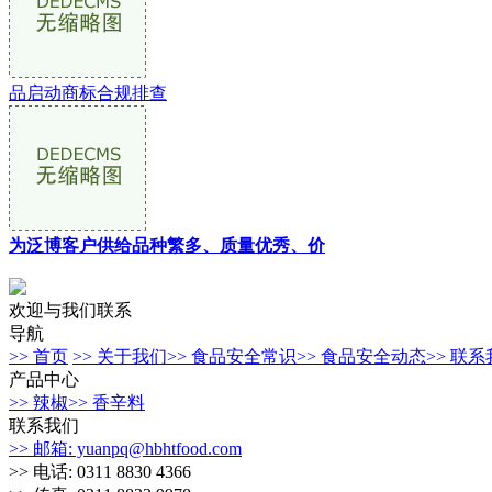
品启动商标合规排查
为泛博客户供给品种繁多、质量优秀、价
欢迎与我们联系
导航
>> 首页
>> 关于我们
>> 食品安全常识
>> 食品安全动态
>> 联
产品中心
>> 辣椒
>> 香辛料
联系我们
>> 邮箱: yuanpq@hbhtfood.com
>> 电话: 0311 8830 4366