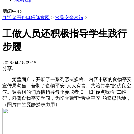
联系我们
新闻中心
九游老哥J9俱乐部官网
>
食品安全常识
>
工做人员还积极指导学生践行
步履
2026-04-18 09:15
分享:
笼盖面广，开展了一系列形式多样、内容丰硕的食物平安
宣传周勾当。营制了食物平安“人人有责、共治共享”的优良空
气。调卷组的们热情指导每个参取者扫一扫“你点我检”二维
码，科普食物平安学问，为切实建牢“舌尖平安”的坚忍防地，
（图片由竺雯静授权力用）