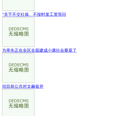
”关于不交社保、不按时发工资等问
为率先正在全区全面建成小康社会奠基了
但目前公共对太赫兹并