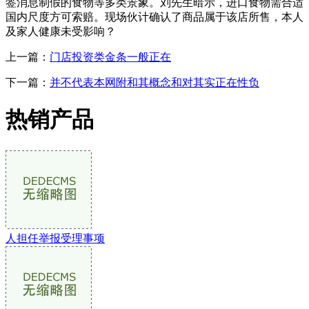
签消息制假的食物等多类景象。刘先生暗示，进口食物需合适
国内尺度方可索赔。现场伙计确认了商品属于该店所售，本人
及家人健康未受影响？
上一篇：
门店投资类金条一般正在
下一篇：
并不代表本网附和其概念和对其实正在性负
热销产品
人担任举报受理事项