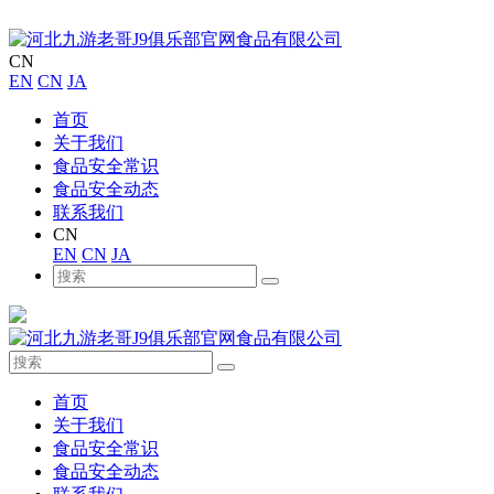
CN
EN
CN
JA
首页
关于我们
食品安全常识
食品安全动态
联系我们
CN
EN
CN
JA
首页
关于我们
食品安全常识
食品安全动态