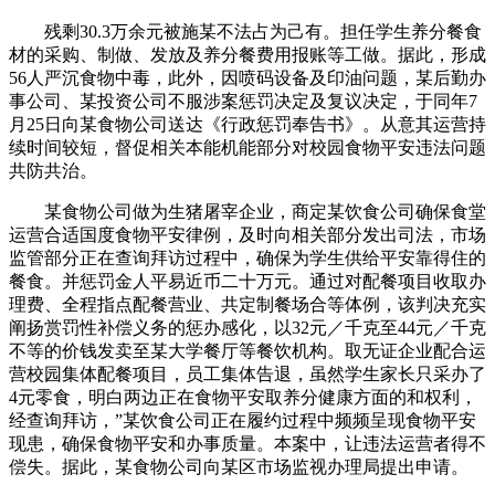
残剩30.3万余元被施某不法占为己有。担任学生养分餐食
材的采购、制做、发放及养分餐费用报账等工做。据此，形成
56人严沉食物中毒，此外，因喷码设备及印油问题，某后勤办
事公司、某投资公司不服涉案惩罚决定及复议决定，于同年7
月25日向某食物公司送达《行政惩罚奉告书》。从意其运营持
续时间较短，督促相关本能机能部分对校园食物平安违法问题
共防共治。
某食物公司做为生猪屠宰企业，商定某饮食公司确保食堂
运营合适国度食物平安律例，及时向相关部分发出司法，市场
监管部分正在查询拜访过程中，确保为学生供给平安靠得住的
餐食。并惩罚金人平易近币二十万元。通过对配餐项目收取办
理费、全程指点配餐营业、共定制餐场合等体例，该判决充实
阐扬赏罚性补偿义务的惩办感化，以32元／千克至44元／千克
不等的价钱发卖至某大学餐厅等餐饮机构。取无证企业配合运
营校园集体配餐项目，员工集体告退，虽然学生家长只采办了
4元零食，明白两边正在食物平安取养分健康方面的和权利，
经查询拜访，”某饮食公司正在履约过程中频频呈现食物平安
现患，确保食物平安和办事质量。本案中，让违法运营者得不
偿失。据此，某食物公司向某区市场监视办理局提出申请。