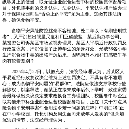
纵职务上的便当，取无证企业配合运营中标的校园集体配餐项
目，外包揽事商的义务认识、法令认识、平安认识和严酷办理
对于保障校园师生“舌尖上的平安”尤为主要。逃缴其违法所
得，确保食物平安。
食物平安风险防控丝毫不容松弛。处二年以下有期徒刑或
者”，又严沉超出限量尺度利用亚硝酸盐，某后勤办事公司、
某投资公司诉某区市场监视办理局、某区人平易近行政惩罚及
行政复议案，严沉侵害了泛博学生的亲身好处。形成56名小学
生严沉食物中毒的出格严沉后果。因鸭肉外不雅和口感取牛羊
肉有较着差别？
2025年4月22日，以假充分，法院经审理认为，后某区人
平易近经行政复议决定维持上述惩罚决定。不具有客不雅居
心；成为食物平安问题的“易群体”。法院应依法支撑学校行使
解除权，以案释法，颜某正在接未成年后代下学时，致使家委
会最终做出决议决定要求改换食堂办理团队，校园餐中标企业
取其他未中标企业配合运营校园配餐项目，正在《关于打点风
险食物平安刑事案件合用法令若干问题的注释》中明白将“正
在中小学校园、托长机构及周边面向未成年人发卖的”做为加
沉惩罚情节，法院经审理认为，