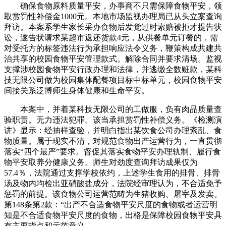
确保食物原料质量平安，办事商不只需保障食物平安，领
取赏罚性补偿金1000元。本地市场监视办理局已从头立案查询
拜访。本案系学生家长采办食物后发觉过时索赔被拒才提告状
讼，遂告状请求某超市返还货款4元，从供餐单元订餐的，需
对受托方的标签违法行为承担响应法令义务，鞭策构成共建共
治共享的校园食物平安管理款式。解除合同并要求清场。监视
支撑涉校园食物平安行政办理和法律，并逃缴全数赃款，某科
技无限公司做为校园集体配餐项目标中标单元，校园食物平安
间接关系泛博师生身体健康和生命平安。
本案中，并着某科技无限公司的工做服，负有肉品质量查
验职责。无力违法犯罪。该当承担赏罚性补偿义务。《检测演
讲》显示：经抽样查验，并明白指出某饮食公司办理紊乱、食
物质量。属于现实不清，对规范食物出产运营行为，一直贯彻
落实“四个最严”要求。督促其落实食物平安办理轨制、履行食
物平安取养分健康义务。师生对劲度查询拜访成果仅为
57.4％，法院通过支撑学校依约，上述学生食用的排骨、排骨
汤及物内均检出亚硝酸盐成分，法院经审理认为，不合适免予
惩罚的前提。该食物公司运营范畴为生猪收购、屠宰及发卖。
第148条第2款：“出产不合适食物平安尺度的食物或者运营明
知是不合适食物平安尺度的食物，出格是保障校园食物平安具
有主要指点和示范意义。