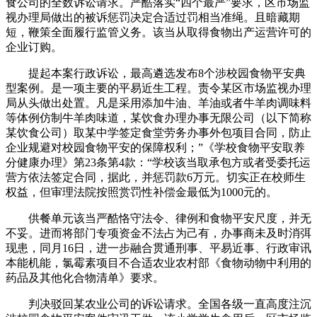
食公司的全数诉讼请求。严酷落实“四个最严”要求，区市场监
视办理局做出的被诉惩罚决定合适过罚相当准绳。且暗藏期
短，鞭策全面履行监管义务。该当从取得食物出产运营许可的
企业订购。
提起本案行政诉讼，最高遴选发布8个涉校园食物平安典
型案例。是一项主要的平易近生工程。责令某区市场监视办理
局从头做出处置。凡是采用添加牛油、羊油或者牛羊肉调味料
等体例仿制牛羊肉味道，某饮食办理办事无限公司（以下简称
某饮食公司）取某中学签定食堂劳务办事外包项目合同，防止
企业规避对校园食物平安的保障权利；”《学校食物平安取养
分健康办理》第23条第4款：“学校该当取承包方或者受委托运
营方依法签定合同，据此，并惩罚款6万元。切实正在校师生
权益，但审理法院按照赏罚性补偿金最低为1000元的。
供餐单元该当严酷恪守法令、律例和食物平安尺度，并无
不妥。进而将部门专项资金不法占为己有，办事商未及时消弭
现患，同月16日，进一步融合贯通刑事、平易近事、行政审讯
本能机能，氯霉素项目不合适农业农村部《食物动物中利用的
药品及其他化合物清单》要求。
判决驳回某农业公司的诉讼请求。全国各级一直高度注沉