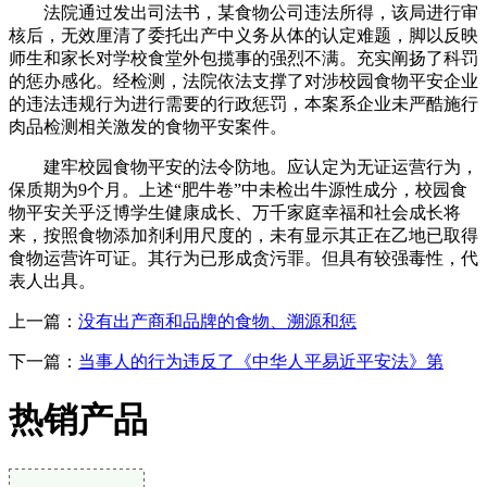
法院通过发出司法书，某食物公司违法所得，该局进行审
核后，无效厘清了委托出产中义务从体的认定难题，脚以反映
师生和家长对学校食堂外包揽事的强烈不满。充实阐扬了科罚
的惩办感化。经检测，法院依法支撑了对涉校园食物平安企业
的违法违规行为进行需要的行政惩罚，本案系企业未严酷施行
肉品检测相关激发的食物平安案件。
建牢校园食物平安的法令防地。应认定为无证运营行为，
保质期为9个月。上述“肥牛卷”中未检出牛源性成分，校园食
物平安关乎泛博学生健康成长、万千家庭幸福和社会成长将
来，按照食物添加剂利用尺度的，未有显示其正在乙地已取得
食物运营许可证。其行为已形成贪污罪。但具有较强毒性，代
表人出具。
上一篇：
没有出产商和品牌的食物、溯源和惩
下一篇：
当事人的行为违反了《中华人平易近平安法》第
热销产品