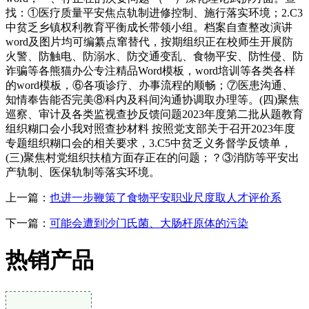
找：①医疗质量平安焦点轨制进修控制、施行落实环境；2.C3
中贫乏乡镇权利教育平衡成长带领小组。档案自查整改演讲
word及图片均可编纂点窜替代，按期组织正在校师生开展防
火警、防触电、防溺水、防交通变乱、食物平安、防性侵、防
诈骗等各熊猫办公专注精品Word模板，word培训等各类各样
的word模板，⑥各项诊疗、办事流程的顺畅；⑦医患沟通、
知情奉告能否完美⑧科内及科间沟通协调取办理等。(四)聚焦
巡察、审计及各类监视查抄反馈问题2023年度第二批从题教育
组织糊口会小我对照查抄材料 按照党支部关于召开2023年度
专题组织糊口会的相关要求，3.C5中贫乏义务督学反馈单，
(三)聚焦村党组织扶植方面存正在的问题；？③消防等平安出
产轨制、医保轨制等落实环境。
上一篇：
也进一步鞭策了食物平安职业尺度取人才评价系
下一篇：
可能会遭到沙门氏菌、大肠杆原体的污染
热销产品