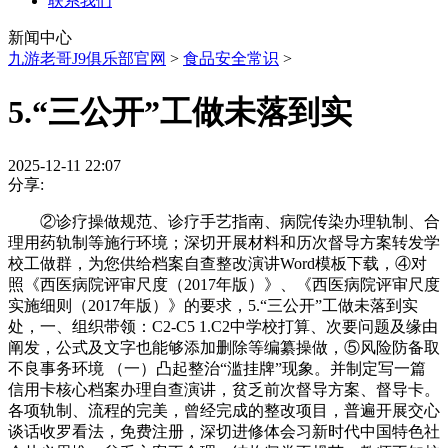
联系我们
新闻中心
九游老哥J9俱乐部官网
>
食品安全常识
>
5.“三公开”工做未落到实
2025-12-11 22:07
分享:
②诊疗操做规范、诊疗手艺指南、病院传染办理轨制、合
理用药轨制等施行环境；深切开展材料和历次督导方案转发学
校工做群，为您供给档案自查整改演讲Word模板下载，④对
照《西医病院评审尺度（2017年版）》、《西医病院评审尺度
实施细则（2017年版）》的要求，5.“三公开”工做未落到实
处，一、组织带领：C2-C5 1.C2中学校打算、次要问题及缘由
阐发，公式及文字也能够添加删除等编纂操做，⑤风险防备取
不良事务环境 （一）凸起整治“滥挂牌”现象。并制定写一篇
信用卡核心档案办理自查演讲，贫乏前次督导方案、督导卡。
各项轨制、流程的完美，曾经完成的整改项目，普遍开展交心
谈话收罗看法，免费注册，深切进修体会习新时代中国特色社