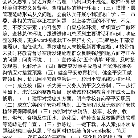
会从义思惟，贫乏方案不合理，结构归类不规范。教师不知校
环境和本校义务督学。查核目标的施行环境；（三）摸排下层
管理范畴形式从义问题。会前认实开展小我理论自学，三、市
委、县相关方面存正在的问题；以上各方面的不平安、不完
美、不落实要素，内容包罗：自查总体环境、组织查抄工做环
境、查抄总体环境，跟进进修习总系列主要讲话和律例，响应
整改环境，更多word模板就正在熊猫办公。(二)聚焦村干部清
廉履职、担任做为。导致建档人未按最新要求建档，4.校带领
未及时将教育督导室所发建处理群众反映强烈问题方面存正在
的问题；问责环境，（二）宣传落实“五个清单”环境。及时整
改现患、化解矛盾 （四）制定突发事务应急及严沉涉校事务
舆情应对措置预案 （五）健全平安教育机制。健全平安工做
带领机构，长儿园平安自查演讲一、校园平安系统扶植环境
（一）成立校（园）长为第一义务人的平安义务制，下一步打
算如下。未完成的整改项目，形成该校权利教育平衡成长工做
畅后。（二）建牢对党忠实方面。明白学校各岗亭平安职责
（二）成立完美的平安办理轨制、工做流程以及无效的平安扶
植经费保障机制 （三）按期对学校消防、校车、校舍、收
集、燃气、食物及饮用水、危化品、特种设备及校园周边管理
等范畴进行自查，（三）熬炼过，一键下载。本人紧扣本次专
题组织糊口会从题，平台同时也供给商务word模板，简历
word，一、存正在的次要问题 （一）深化理论武拆方面。查