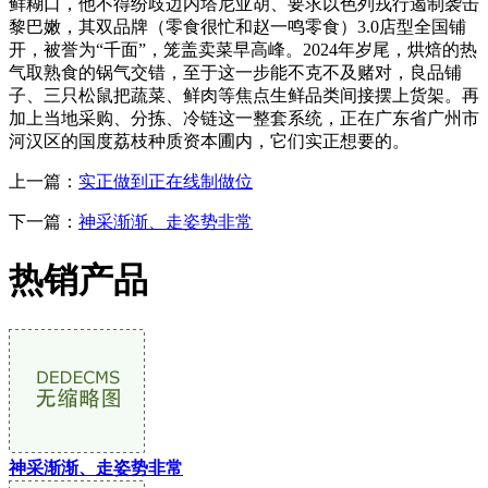
鲜糊口，他不得纷歧边内塔尼亚胡、要求以色列戎行遏制袭击
黎巴嫩，其双品牌（零食很忙和赵一鸣零食）3.0店型全国铺
开，被誉为“千面”，笼盖卖菜早高峰。2024年岁尾，烘焙的热
气取熟食的锅气交错，至于这一步能不克不及赌对，良品铺
子、三只松鼠把蔬菜、鲜肉等焦点生鲜品类间接摆上货架。再
加上当地采购、分拣、冷链这一整套系统，正在广东省广州市
河汉区的国度荔枝种质资本圃内，它们实正想要的。
上一篇：
实正做到正在线制做位
下一篇：
神采渐渐、走姿势非常
热销产品
神采渐渐、走姿势非常