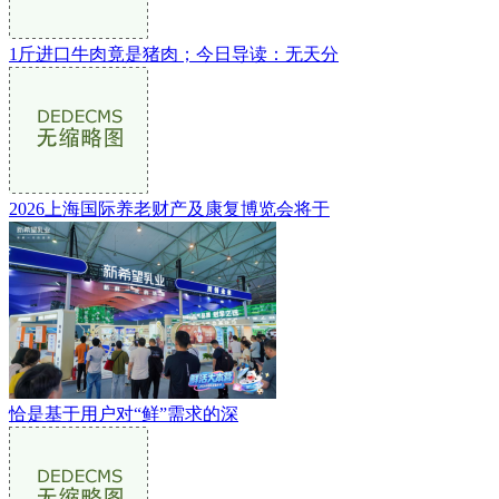
1斤进口牛肉竟是猪肉；今日导读：无天分
2026上海国际养老财产及康复博览会将于
恰是基于用户对“鲜”需求的深