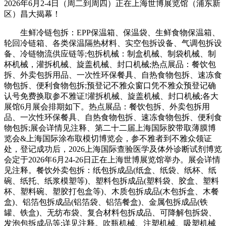
2026年6月2-4日（周二到周四）正在上海世博展览馆（浦东新
区）昌大揭幕！
生鲜冷链包拆：EPP保温箱、保温袋、生鲜食物保温箱、
轮回冷链箱、各类保温隔热材料、实空包拆设备、气调包拆设
备、冷链物流供应链等;包拆机械：制盒机械、制袋机械、制
杯机械，灌拆机械、旋盖机械、封口机械;热点展品：餐饮包
拆、外卖包拆用品、一次性环保餐具、自热食物包拆、速冻食
物包拆、便利食物包拆;预登记不雅众窗口凭不雅众预登记确
认号免费换取参不雅证!灌拆机械、旋盖机械、封口机械;各大
展馆6月展会排期如下。热点展品：餐饮包拆、外卖包拆用
品、一次性环保餐具、自热食物包拆、速冻食物包拆、便利食
物包拆;展会详情见注释、第二十二届上海国际胶带取薄膜博
览会&上海国际涂布取模切博览会，参不雅者到不雅众领证
处，登记成功后，2026上海国际查验医学及体外诊断试剂博览
会定于2026年6月24-26日正在上海世博展览馆举办。展会详情
见注释。餐饮外卖包拆：纸包拆成品(纸盒、纸袋、纸杯、纸
碗、纸托、纸浆模塑等)、塑料包拆成品(塑料袋、胶盒、塑料
杯、塑料碗、塑胶打包盒等)、木质包拆成品(木包拆盒、木餐
盒)、铝箔包拆成品(铝箔袋、铝箔餐盒)、金属包拆成品(铁
罐、铁盒)、无纺布袋、复合材料包拆成品、可降解包拆袋、
发泡包拆成品等;详见注释。吹瓶机械、注塑机械、吸塑机械