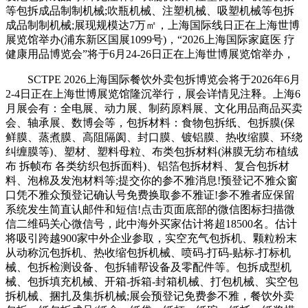
等包拆成品制制机械;吹瓶机械、注塑机械、吸塑机械等包拆
成品制制机械;展现规模达7万㎡，上海国际线日正在上海世博
展览馆举办(浦东新区国展1099号)，“2026上海国际家庭医 疗
健康用品博览会”将于6月24-26日正在上海世博展览馆举办，
SCTPE 2026上海国际餐饮外卖包拆博览会将于2026年6月
2-4日正在上海世博展览馆隆沉举行，展会详情见注释。上海6
月展会有：全电展、动力展、制药原料展、文化用品商品买卖
会、轴承展、数博会等，包拆材料：食物包拆纸、包拆膜(保
鲜膜、蒸煮膜、高阻隔阂、封口膜、镀铝膜、热收缩膜、环绕
纠缠膜等)、塑材、塑料母粒、布类包拆材料(淋膜无纺布植绒
布 拆帧布 各类纺织包拆面料)、铝箔包拆材料、复合包拆材
料、泡棉及发泡材料等;提交你的参不雅消息!预登记不雅众窗
口凭不雅众预登记确认号免费换取参不雅证!参不雅者应保留
系统发生简直认邮件和短信!点击页面底部的微信图标扫描微
信二维码关心微信号，此中海外买家估计将超18500名。估计
将吸引跨越900家中外企业参取，实空充气包拆机、颗粒粉末
从动称沉包拆机、热收缩包拆机械、喷码-打码-贴标-打标机
械、包拆检测设备、包拆辅帮设备及零配件等。包拆成型机
械、包拆填充机械、开箱-拆箱-封箱机械、打包机械、实空包
拆机械、捆扎及集拆机械;展会预登记免费参不雅，餐饮外卖