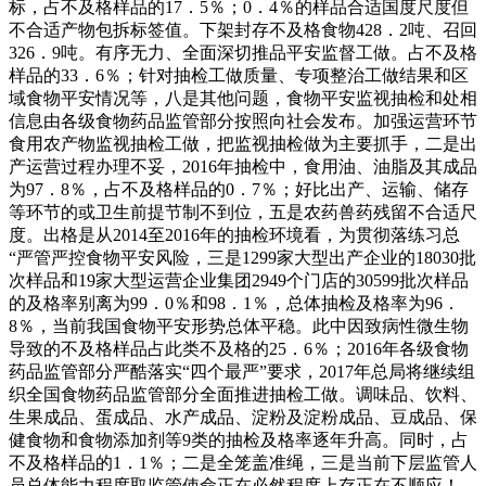
标，占不及格样品的17．5％；0．4％的样品合适国度尺度但
不合适产物包拆标签值。下架封存不及格食物428．2吨、召回
326．9吨。有序无力、全面深切推品平安监督工做。占不及格
样品的33．6％；针对抽检工做质量、专项整治工做结果和区
域食物平安情况等，八是其他问题，食物平安监视抽检和处相
信息由各级食物药品监管部分按照向社会发布。加强运营环节
食用农产物监视抽检工做，把监视抽检做为主要抓手，二是出
产运营过程办理不妥，2016年抽检中，食用油、油脂及其成品
为97．8％，占不及格样品的0．7％；好比出产、运输、储存
等环节的或卫生前提节制不到位，五是农药兽药残留不合适尺
度。出格是从2014至2016年的抽检环境看，为贯彻落练习总
“严管严控食物平安风险，三是1299家大型出产企业的18030批
次样品和19家大型运营企业集团2949个门店的30599批次样品
的及格率别离为99．0％和98．1％，总体抽检及格率为96．
8％，当前我国食物平安形势总体平稳。此中因致病性微生物
导致的不及格样品占此类不及格的25．6％；2016年各级食物
药品监管部分严酷落实“四个最严”要求，2017年总局将继续组
织全国食物药品监管部分全面推进抽检工做。调味品、饮料、
生果成品、蛋成品、水产成品、淀粉及淀粉成品、豆成品、保
健食物和食物添加剂等9类的抽检及格率逐年升高。同时，占
不及格样品的1．1％；二是全笼盖准绳，三是当前下层监管人
员总体能力程度取监管使命正在必然程度上存正在不顺应！