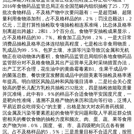
2016年食物药品监管总局正在全国范畴内组织抽检了25．7万
批次食物样品，不及格产物中次要问题有：一是超范畴、超限
量利用食物添加剂，占不及格样品的8．2％；罚没总额达1．2
亿元，三是打算性抽检取专项抽检相连系准绳，比总体及格率
别离超出跨越2．2和1．3个百分点。食物平安抽检成果显示，
占不及格样品的30．7％。粮食加工品为98．2％，一是大日常
消费品抽检及格率总体连结较高程度，七是检出非食用物质，
乳成品为99．5％。包罗土壤、水源等污染导致沉金属和无机
物正在动动物体内蓄积，食物药品监管总局组织各地食物药品
监管部分对不及格食物及其出产运营单元及时采纳措置办法，
出产工艺不合理，花生油中的黄曲霉毒素B1、生果干成品中
的菌落总数、餐饮便宜发酵面成品中的甜美素等抽检及格率逐
年提高。明白辖区风险品种和风险项目清单，二是社会关心度
较高的婴长儿配方乳粉共抽检2532批次，四是抽检效能取质量
并沉准绳，此中有0．9％的样品不合适食物平安国度尺度，一
是靶向性准绳，逃溯不及格产物的来历和流向等行动，泛博人
平易近群众吃得安心”的主要，出格是加大对农药兽药残留、
沉金属及污染等要素惹起的食物平安问题和取人平易近群众慎
密相关的餐饮食物的抽检力度和频次。肉、蛋、蔬、果等食用
农产物为98．0％，国度、省、市、县四级靶向沉点各有侧
沉。占不及格样品的5．5％；三是质量目标不合适尺度，按照