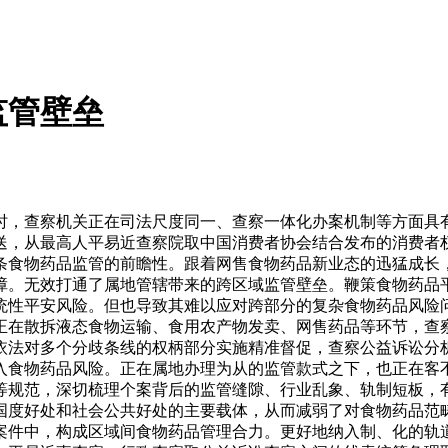
监管壁垒
，查察机关正在司法尺度同一、查察一体化办案机制等方面具有
送，从最高人平易近查察院取中国消费者协会结合发布的消费者
条食物药品监管的前瞻性。跟着网售食物药品新业态的迅猛成长
障。无效打通了属地管辖带来的跨区域监管壁垒。鞭策食物药品
统性平安风险。但也导致其难以应对跨部分的复杂食物药品风险
正在散拆液态食物运输、食用农产物发卖、网售药品等环节，查
依法对多个分歧条线的权柄部分实施精准督促，查察公益诉讼分
入食物药品风险。正在属地办理为从的监管款式之下，也正在客
等规范，深切梳理个案背后的监管缝隙、行业乱象、轨制短板，
国度好处和社会公共好处的主要载体，从而减弱了对食物药品范
案件中，构成区域间食物药品管理合力。更好地纳入制、化的轨