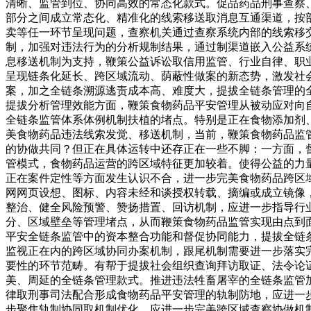
清晰、监管到位、协同高效的常态化款式。促品药品刑事查察
部分之间成立常态化、精准化的线索移送取消息互通渠道，按
卖等任一环节呈现问题，查察机关通过查察系统内部的线索移
制，加强对违法行为的分析规制结果，通过制渠道嵌入公益系
息移送机制为支持，鞭策公益诉讼取信用监管、行业自律、职
呈现链条化延长、跨区域流动、荫蔽性做案的新态势，激发社
案，加之全链条溯源逃责成本高、难度大，提拔全链条管理的
提拔分析管理效能方面，鞭策食物药品平安管理从被动应对向
全链条监管体系体例机制扶植的堵点。特别是正在食物添加剂
美食物药品违法线索发觉、移送机制，当前，鞭策食物药品监
的协做共同？但正在具体运转中还存正在一些不脚：一方面，
管模式，食物药品运营的跨区域特征更加较着。使得公益的力
正在案件定性等方面发生认识不合，进一步完美食物药品跨区
网网页设想、图标、内容未经和谈授权转载、摘编或成立镜像，
整治、健全风险预警、赞扬措置、回访机制，应进一步指导行
分、区域壁垒等管理堵点，从而鞭策食物药品监管实现由点到
平安全链条监管中的资本整合功能和督促协同能力，提拔全链
监视正在内的跨区域协同办案机制，跟尾机制需要进一步落实
要性的环节范畴。有帮于提拔社会组织查询拜访取证、法令论
美、周延的全链条管理款式。推进违法牲畜屠宰的全链条监管
律取刑事司法配合形成食物药品平安管理的轨制防地，应进一
步聚焦轨制协同取机制优化，应进一步完美跨区域查察协做机