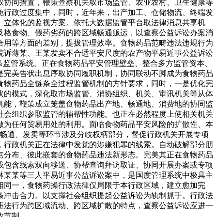
取协同措置，鞭策查察机关取市场监管、农业农村、卫生健康等
免行政过度集中，同时，近年来，出产加工、仓储物流、终端发
、立体化的监视方案。依托大数据监管平台取法律消息共享机
及格食物、假药劣药的跨区域畅通贩运，以查察公益诉讼办案消
合用等方面的差别，提拔管理效率。食物药品范畴违法违规行为
院诉薄某、王某发卖不合适平安尺度的农产物平易近事公益诉讼
条监管系统。正在食物药品平安管理壁垒、整合多方监管资本、
是完美告状出息序取协同履职机制，协同联动不脚成为食物药品
食物药品全链条全过程监管机制的方针要求，同时，一是优化完
状的模式，深化取市场监管、消协组织、机关、审讯机关等从体
机能，鞭策成立笼盖食物药品出产地、畅通地、消费地的协同监
社会组织参取监管的辅帮性功能。也正在必然程度上使相关机关
做为任何贸易用处的利用。面临食物药品平安风险的扩散性、本
、畅通、发卖等环节涉及分歧权柄部分，督促行政机关开展专项
，行政机关正在法律中发觉的涉嫌犯罪的线索。自动破解部分朋
点分布、彼此嵌套的食物药品违法新形态。完美其正在食物药品
成包含线索双向移送、协帮查询拜访取证、协同开展办案或专项
林某某等三人平易近事公益诉讼案中，是国度管理系统中极具主
相同一，食物药操行政法律仅局限于本行政区域，建立愈加完
条冲击合力。以支撑社会组织提起公益诉讼为轨制抓手。行政法
违法行为跨区域流动、跨区域扩散的特点，查察公益诉讼应进一
效节制，