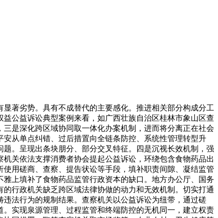
显著劣势。具有不成替代的主要感化。推进相关部分构成分工
权益公益诉讼典型案例来看，如广西壮族自治区桂林市象山区查
，三是深化跨区域协同取一体化办案机制，进而将分离正在社会
平安从单点纠错、过后措置向全链条防控、系统性管理转型升
问题。呈现出条块朋分、部分交叉特征。四是沉视长效机制，强
察机关依法支撑消费者协会提起公益诉讼，环绕包含食物药品出
析使用磋商、查察、提告状讼等手段，填补职责间隙、凝结监管
不雅上填补了食物药品监管行政资本的缺口。地方办公厅、国务
有的行政机关缺乏跨区域法律协做的动力和无效机制。切实打通
畴违法行为的规制结果。查察机关以公益诉讼为纽带，通过磋
道。实现泉源管理、过程监管和终端防控的无机同一，建立权责