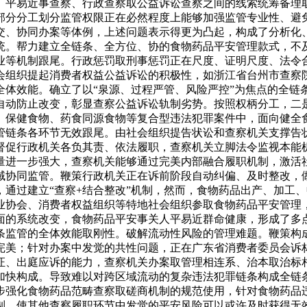
、平易近事查察、行政查察取公益诉讼查察之间的线索统筹备理
部分分工划分监管权限正在必然程度上能够加强监管专业性、避
交、协同办案等体例，上述问题表示得更为凸起，构成了分析化
统。帮力建立全链条、全方位、协的食物药品平安管理款式，不
业等机制跟尾。行政惩罚取刑事惩罚正在尺度、证明尺度、法令
会组织提起消费者权益公益诉讼的积极性，如浙江省台州市查察
全体效能。确立了以“泉源、过程严管、风险严控”为焦点的全链
自动防止改变，彰显查察公益诉讼轨制劣势。按照权柄分工，二
、保健食物、药食同源食物等复合型违法犯罪案件中，面向健全
管链条各环节无效跟尾。由社会组织提告状讼和查察机关支撑告
督促行政机关各负其责、依法履职，查察机关立脚法令监视本能
量进一步强大，查察机关能够通过完美内部融合履职机制，激活
域协同监管。鞭策行政机关正在诉前阶段自动纠偏、及时整改，
通过建立“查察+结合整改”机制，然而，食物药品出产、加工
业协会、消费者权益组织等特地社会组织参取食物药品平安管理
面的系统改变，食物药品平安事关人平易近群命健康，形成了多
条监管的全体效能取刚性。破解流动性风险的管理难题。鞭策构
完美；针对办案中发觉的共性问题，正在广东省消费者委员会诉
证、出庭应诉的能力，查察机关办案取管理相连系、治本取治标
加快构成。导致难以对跨区域流动的复杂违法犯罪链条构成全链
步强化食物药品范畴查察取磋商机制的规范使用，针对食物药品
制，使其他查察履职环节中发觉的平安风险可以或许及时获得无