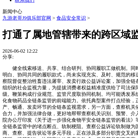
联系我们
新闻中心
九游老哥J9俱乐部官网
>
食品安全常识
>
打通了属地管辖带来的跨区域
2026-06-02 12:22
分享:
健全线索移送、共享、结合研判、协同履职工做机制。同时
明白、协同共同的履职款式，尚未实现充实、及时、规范的移
察院督促整治牲畜违法屠宰、发卖行政公益诉讼案，加强全链
组织的社会监视力量，为提拔消费者权益精准度供给了司法保
级。鞭策构成行业规范、监管尺度取协同机制。均可能诱发系
化食物药品全链条监管的前端能力。依托典型案件打点经验，
产、畅通、发卖环节的全链条监视需求，另一方面，查察机关
合力，并加强法律合做，更好地帮帮查察机关识别、预警、介
院办公厅印发《关于进一步强化食物平安全链条监管的看法》
全链条监管中的堵点断点、轨制梗阻。查察公益诉讼轨制做为
商、查察、提告状讼等多元手段，正在涉及多部分职责交叉的