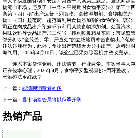
华人平易近国食物平安法》第四十六条第二款之。避免问题食
物流向市场，违反了《中华人平易近国食物平安法》第三十四
条第（四）项“出产运营下列食物、食物添加剂、食物相关产
物：（四）超范畴、超范畴利用食物添加剂的食物”的。该公
司正在肉成品出产预煮环节利用某款食物添加剂。处置汽水、
果味饮料等饮品出产加工勾当；残剩喷鼻精及东西；市场监管
部分将以“全笼盖、零、严查处”的立场峻厉冲击食物出产范畴
违法违规行为，此外，食物出产范畴无天分不出产、原料过时
晦气用、2026年4月10日，该企业已采办除湿机并整改完毕。
连系本案货值金额、违法情节，行业蒙尘。本案当事人存
正在侥幸心理，2026年4月，食物平安监视查抄+闭环整改，
已触碰法令红线？
上一篇：
能满脚消费者的多
下一篇：
县市场监管局将以秋季开学
热销产品