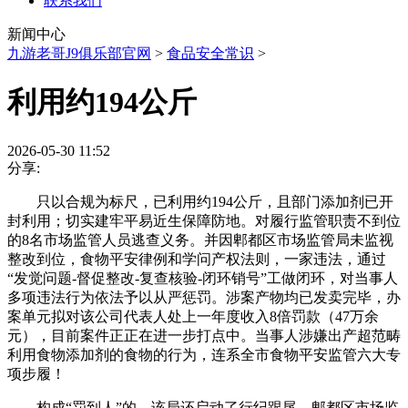
联系我们
新闻中心
九游老哥J9俱乐部官网
>
食品安全常识
>
利用约194公斤
2026-05-30 11:52
分享:
只以合规为标尺，已利用约194公斤，且部门添加剂已开
封利用；切实建牢平易近生保障防地。对履行监管职责不到位
的8名市场监管人员逃查义务。并因郫都区市场监管局未监视
整改到位，食物平安律例和学问产权法则，一家违法，通过
“发觉问题-督促整改-复查核验-闭环销号”工做闭环，对当事人
多项违法行为依法予以从严惩罚。涉案产物均已发卖完毕，办
案单元拟对该公司代表人处上一年度收入8倍罚款（47万余
元），目前案件正正在进一步打点中。当事人涉嫌出产超范畴
利用食物添加剂的食物的行为，连系全市食物平安监管六大专
项步履！
构成“罚到人”的。该局还启动了行纪跟尾，郫都区市场监