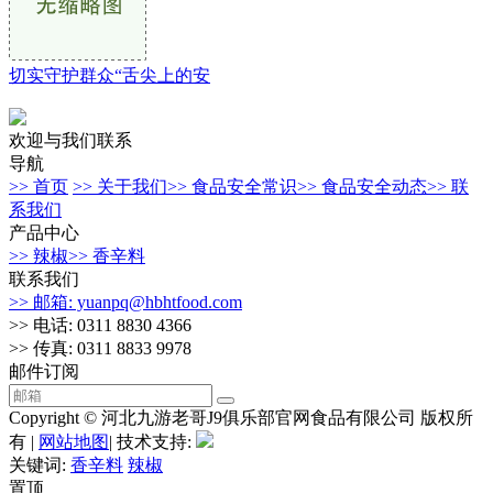
切实守护群众“舌尖上的安
欢迎与我们联系
导航
>> 首页
>> 关于我们
>> 食品安全常识
>> 食品安全动态
>> 联
系我们
产品中心
>> 辣椒
>> 香辛料
联系我们
>> 邮箱: yuanpq@hbhtfood.com
>> 电话: 0311 8830 4366
>> 传真: 0311 8833 9978
邮件订阅
Copyright © 河北九游老哥J9俱乐部官网食品有限公司 版权所
有 |
网站地图
| 技术支持:
关键词:
香辛料
辣椒
置顶