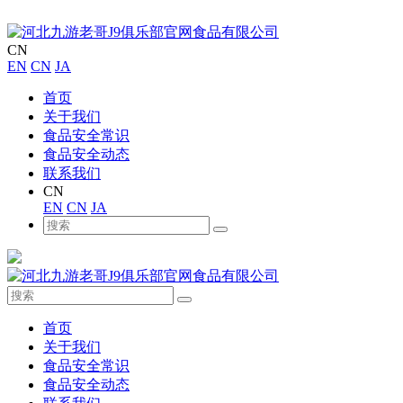
CN
EN
CN
JA
首页
关于我们
食品安全常识
食品安全动态
联系我们
CN
EN
CN
JA
首页
关于我们
食品安全常识
食品安全动态