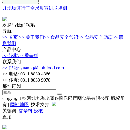
并现场进行了全尺度宣讲取培训
欢迎与我们联系
导航
>> 首页
>> 关于我们
>> 食品安全常识
>> 食品安全动态
>> 联
系我们
产品中心
>> 辣椒
>> 香辛料
联系我们
>> 邮箱: yuanpq@hbhtfood.com
>> 电话: 0311 8830 4366
>> 传真: 0311 8833 9978
邮件订阅
Copyright © 河北九游老哥J9俱乐部官网食品有限公司 版权所
有 |
网站地图
| 技术支持:
关键词:
香辛料
辣椒
置顶