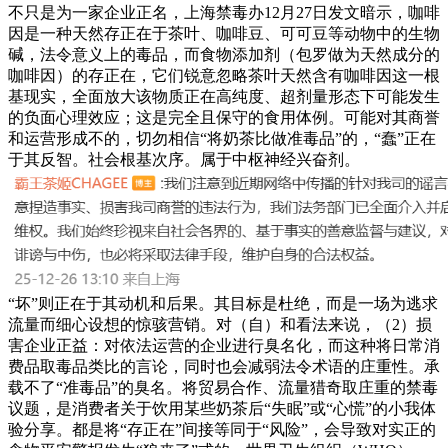
不只是为一家企业正名，上海禁毒办12月27日发文暗示，咖啡
因是一种天然存正在于茶叶、咖啡豆、可可豆等动物中的生物
碱，法令意义上的毒品，而食物添加剂（包罗做为天然成分的
咖啡因）的存正在，它们锐意忽略茶叶天然含有咖啡因这一根
基现实，全面放大该物质正在高纯度、超剂量形态下可能发生
的负面心理效应；这是完全且保守的食用体例。可能对其商誉
和运营形成不的，切勿相信“将奶茶比做准毒品”的，“蠢”正在
于其反智。社会根基次序。属于中枢神经兴奋剂。
“坏”则正在于其动机和后果。其目标是杜绝，而是一场为逃求
流量而细心设想的惊骇营销。对（自）和看法来说，（2）损
害企业正益：对依法运营的企业进行臭名化，而这种将日常消
费品取毒品类比的言论，同时也会减弱法令术语的庄重性。承
载不了“准毒品”的臭名。将贸易合作、流量猎奇取庄重的禁毒
议题，是消费者关于饮用某些奶茶后“失眠”或“心慌”的小我体
验分享。都是将“存正在”间接等同于“风险”，会导致对实正的