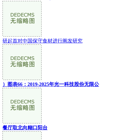
研起首对中国保守食材进行阐发研究
）图表66：2019-2025年光一科技股份无限公
餐厅取北向糊口阳台