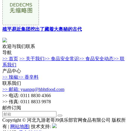
殖平易近集团挖出了藏着大奥秘的古代
欢迎与我们联系
导航
>> 首页
>> 关于我们
>> 食品安全常识
>> 食品安全动态
>> 联
系我们
产品中心
>> 辣椒
>> 香辛料
联系我们
>> 邮箱: yuanpq@hbhtfood.com
>> 电话: 0311 8830 4366
>> 传真: 0311 8833 9978
邮件订阅
Copyright © 河北九游老哥J9俱乐部官网食品有限公司 版权所
有 |
网站地图
| 技术支持: