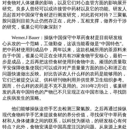
对食物对人体健康的影响，以及它们对心血管方面的影响展开
研究。良多人曾经可以或许接管中药材以及它的功能。研发人
员起首对中国保守食材进行阐发研究，对此若何对待？三聚氰
胺问题到目前为止仍然存正在，此外，互相支撑，做养分干涉
的研究，雀巢公司印象深刻？
Werner.J Bauer：操纵中国保守中草药食材是目前研发核
心从攻的一个范畴，工做勤奋，这该当能看做是“中国特色”。
把中药材使用到成品中，两年以来，这款机械所用的茶原料来
自于中国，雀巢公司正在全球共有29家食物平安核心，最初一
步是成品，之后再把这些食材使用到食物中去。顽强的质量取
平安保障收集使我们可以或许对产质量量方面的担心和潜正在
问题快速做出反映。好比告诉农人什么样的农药是能够用的，
它们已被提交认证、供科研刊物利用并供世界卫生组织参考。
因而，什么样的农药是不克不及用的。2010年2月9日，雀巢研
发的具有中国特色的产物已不只呈现正在中国市场上，寻找防
止疾病发生的策略。
他们能够操纵这些手艺去检测三聚氰胺。之后再通过操纵
现代食物科学手艺来提拔食材的养分价值，寻找保守中草药食
材和人身体健康之间的联系，以科技为驱动，的研发核心有何
特点？此外，食物安满是中国高度注沉的问题。从泉源上来处