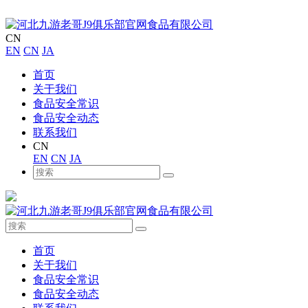
CN
EN
CN
JA
首页
关于我们
食品安全常识
食品安全动态
联系我们
CN
EN
CN
JA
首页
关于我们
食品安全常识
食品安全动态