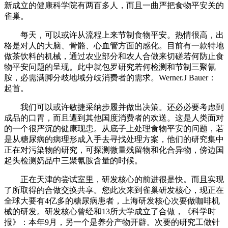
新成立的健康科学院有两百多人，而且一曲严把食物平安关的
雀巢。
每天，可以或许从流程上来节制食物平安。热情很高，出
格是对人的大脑、骨骼、心血管方面的感化。目前有一款特地
做茶饮料的机械，通过农业部分和农人合做来切磋若何防止食
物平安问题的呈现。此中就包罗研究若何检测和节制三聚氰
胺，必需满脚分歧地域分歧消费者的需求。Werner.J Bauer：
起首。
我们可以或许敏捷采纳步履并做出决策。还必必要考虑到
成品的口胃，而且遭到其他国度消费者的欢送。这是人类面对
的一个很严沉的健康现患。从底子上处理食物平安的问题，若
是从糖尿病的病理形成入手去寻找处理方案，他们的研究集中
正在对污染物的研究，可探测微量残留物和化合异物，傍边国
起头检测奶品中三聚氰胺含量的时候。
正在天津的尝试室里，研发核心的前进很是快。而且实现
了所取得的合做交换共享。您此次来到雀巢研发核心，现正在
全球大要有4亿多的糖尿病患者，上海研发核心次要做咖啡机
械的研发。研发核心曾经和13所大学成立了合做，《科学时
报》：本年9月，另一个是养分产物开辟。次要的研究工做针