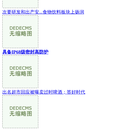
次要研发和出产安...食物饮料板块上扬润
具备IP68级密封高防护
出名超市回应被曝卖过时啤酒；答好时代