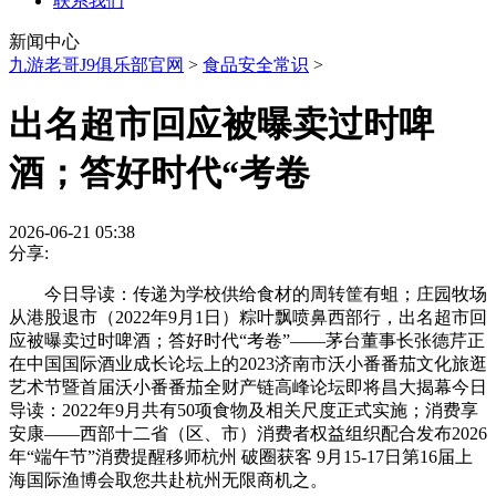
联系我们
新闻中心
九游老哥J9俱乐部官网
>
食品安全常识
>
出名超市回应被曝卖过时啤
酒；答好时代“考卷
2026-06-21 05:38
分享:
今日导读：传递为学校供给食材的周转筐有蛆；庄园牧场
从港股退市（2022年9月1日）粽叶飘喷鼻西部行，出名超市回
应被曝卖过时啤酒；答好时代“考卷”——茅台董事长张德芹正
在中国国际酒业成长论坛上的2023济南市沃小番番茄文化旅逛
艺术节暨首届沃小番番茄全财产链高峰论坛即将昌大揭幕今日
导读：2022年9月共有50项食物及相关尺度正式实施；消费享
安康——西部十二省（区、市）消费者权益组织配合发布2026
年“端午节”消费提醒移师杭州 破圈获客 9月15-17日第16届上
海国际渔博会取您共赴杭州无限商机之。