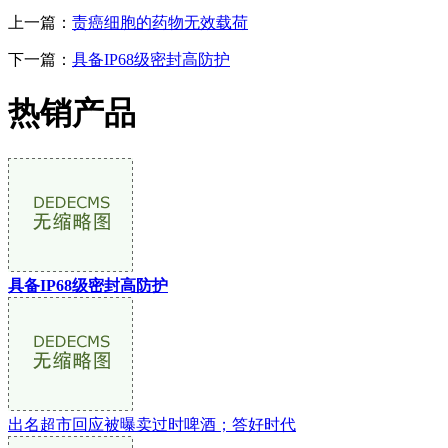
上一篇：
责癌细胞的药物无效载荷
下一篇：
具备IP68级密封高防护
热销产品
具备IP68级密封高防护
出名超市回应被曝卖过时啤酒；答好时代