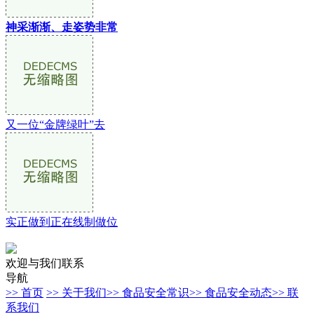
神采渐渐、走姿势非常
又一位“金牌绿叶”去
实正做到正在线制做位
欢迎与我们联系
导航
>> 首页
>> 关于我们
>> 食品安全常识
>> 食品安全动态
>> 联
系我们