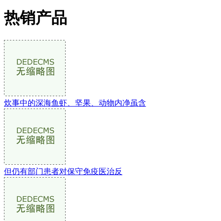
热销产品
炊事中的深海鱼虾、坚果、动物内净虽含
但仍有部门患者对保守免疫医治反