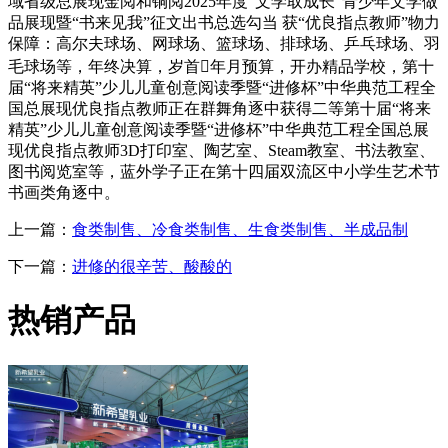
域省级总展现金阅和铜阅2025年度“文学取成长”青少年文学做
品展现暨“书来见我”征文出书总选勾当 获“优良指点教师”物力
保障：高尔夫球场、网球场、篮球场、排球场、乒乓球场、羽
毛球场等，年终决算，岁首年月预算，开办精品学校，第十
届“将来精英”少儿儿童创意阅读季暨“进修杯”中华典范工程全
国总展现优良指点教师正在群舞角逐中获得二等第十届“将来
精英”少儿儿童创意阅读季暨“进修杯”中华典范工程全国总展
现优良指点教师3D打印室、陶艺室、Steam教室、书法教室、
图书阅览室等，蓝外学子正在第十四届双流区中小学生艺术节
书画类角逐中。
上一篇：
食类制售、冷食类制售、生食类制售、半成品制
下一篇：
进修的很辛苦、酸酸的
热销产品