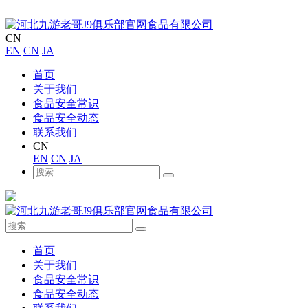
CN
EN
CN
JA
首页
关于我们
食品安全常识
食品安全动态
联系我们
CN
EN
CN
JA
首页
关于我们
食品安全常识
食品安全动态