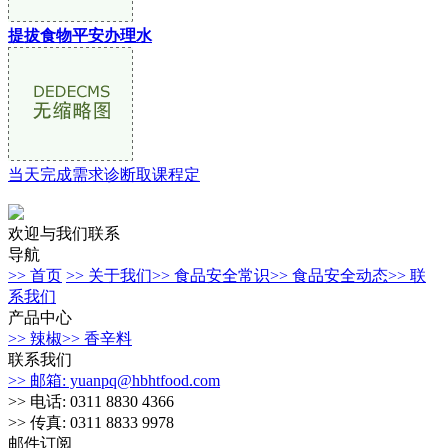
提拔食物平安办理水
当天完成需求诊断取课程定
欢迎与我们联系
导航
>> 首页
>> 关于我们
>> 食品安全常识
>> 食品安全动态
>> 联
系我们
产品中心
>> 辣椒
>> 香辛料
联系我们
>> 邮箱: yuanpq@hbhtfood.com
>> 电话: 0311 8830 4366
>> 传真: 0311 8833 9978
邮件订阅