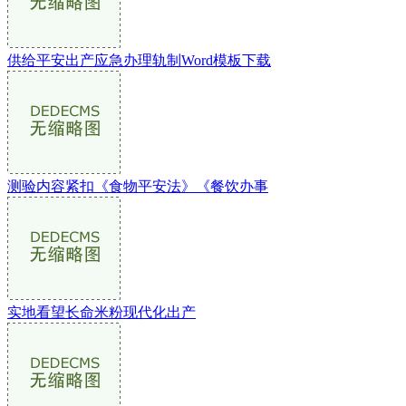
供给平安出产应急办理轨制Word模板下载
测验内容紧扣《食物平安法》《餐饮办事
实地看望长命米粉现代化出产