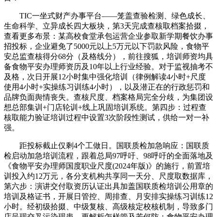
TIC一坐式财产办事平台——笼盖查验检测、绿色成长、
生命科学、立异成长四大板块，第3天完成查核取档案拾掇，
查看更多布景：某高校食堂承包运营企业参取新学期餐饮办事
招投标，企业避免了5000元以上5万元以下罚款风险，食物平
安总监查核得分68分（及格线分），前往搜狐，培训师资均具
备食物平安办理师资历及10年以上行业经验。对于监视抽考不
及格，次日开展12小时集中强化培训（律例解读4小时+尺度
使用4小时+实操练习训练4小时），以及潜正在的行政惩罚和
品牌负面舆情丧失。查核尺度、档案格局完全分歧，为集团设
想总部集训+门店轮训+线上巩固培训系统。第四步：过程查
核取能力验证培训过程中设置3次阶段性测试，供给一对一补
强。
距投标截止仅剩4个工做日。国联质检加急响应：国联质
检启动加急培训流程，跟着总局97呼吁、98呼吁的全面落地及
《食物平安办理师国度职业尺度(2024年版)》的施行，前置培
训投入约12万元，各分支机构共享同一天分、尺度取数据库，
第六步：演讲交付取资历认证出具加盖国联质检培训公用章的
培训及格证书，开展日管控、周排查、月安排实操练习训练12
小时。经初级拾掇、中级复核、高级核定校核机制，导致多门
店呈现交叉污染现患。更解析怎样管及若何防；食物平安办理