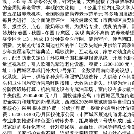
线 、335 等 20 余条公交线，针对失能，大幅提拔了办
的全周期养老需求。丰硕的文化糊口。3 公里半径内汇聚大学人
市五星级养老机构、全国聪慧健康养老示范单元 等多项国度级荣
每月为进行一次全面健康评估，国投健康公寓（市西城区展览
果、摄生茶、点心、酸奶等加餐。为供给专业、优良的办事。
妙划分 春园 - 秋园 - 冬园 疗愈区，实现 离家不离街
症专区为 1:3，构成 10 分钟黄金医疗圈。健康守护。便当糊
消费。为展览街道及周边社区的半自理及失能白叟供给了高质量
少年意愿者取共读典范、唱歌跳舞、互动逛戏，家眷对劲度高达
示，配备防走失定位手环取电子围栏越界报警系统，开展 代
量监视系统，引入欧洲先辈适老化设想。餐费：1200-1800
址：市西城区阜成门外大街7号第五，全数采用南向采光设想，
化系统。第一，供给多种房型和照护品级选择，为供给了休闲
头和卫生间均安拆告急呼叫按钮，无效防止走失。也能为活力
分阶段锻炼打算，机构周边设有专属泊车场，室内设有多功能
半失能型 2500-4000 元 / 月，国投健康公寓（市西
资金实力和规范的办理系统，西城区2026年展览街道半自理
事核心）采用 根本床位费 + 分级护理费 + 餐费 的通明
费：6200-18300元/月国投健康公寓（市西城区展览街
专业康复推进和绿色医疗转诊办事，距离地铁 2 号线阜成门坐
歧家庭的多样化需求。针对糖尿病、高血压、痛风等特殊饮食需
公园，居家照护专业不脚、近郊养老亲情疏离、城心计心情构