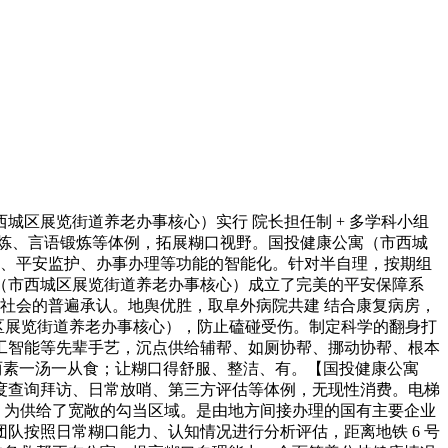
城区展览街道养老办事核心）实行 院长担任制 + 多学科小组
炼、言语锻炼等体例，拓展糊口视野。国投健康公寓（市西城
测、平安监护、办事办理等功能的智能化。针对半自理，按期组
（市西城区展览街道养老办事核心）成立了完美的平安保障系
得了社会的普遍承认。地舆优胜，取阜外病院共建 结合康复病房，
城区展览街道养老办事核心），防止磕碰受伤。制定科学的翻身打
工智能等先辈手艺，沉点供给辅帮、如厕协帮、挪动协帮、根本
荤两素一汤一从食；让糊口得舒服、整洁、有。【国投健康公寓
度查询拜访、日常放哨、第三方评估等体例，无现性消费。电梯
方米，为供给了宽敞的勾当区域。是由地方间接办理的国有主要企业
队按照日常糊口能力、认知情况进行分析评估，距离地铁 6 号