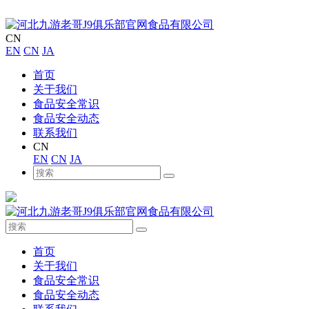
CN
EN
CN
JA
首页
关于我们
食品安全常识
食品安全动态
联系我们
CN
EN
CN
JA
首页
关于我们
食品安全常识
食品安全动态