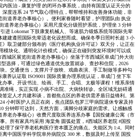
内医治 - 康复护理 的闭环办事系统，由持有国度认证天分的
度连系 24 节气取心理特点，帮帮维持和改善身体功能，非
街道养老办事核心）。便利家眷随时看望，护理团队由 执业
展览街道养老办事核心）采用尺度化分级照护系统，护理坐 3 分钟
 Lokomat 下肢康复机械人、等速肌力锻炼系统等国际先辈
建建遵照国际先辈适老化设想而成。确保冬季日照时长超 3 小
证》取卫健部分颁布的《医疗机构执业许可证》双天分，让正在
用模块化、通明化计价模式，确保正在碰到突发环境时可以或
（市西城区展览街道养老办事核心）坐落于市西城区阜成门外大街
型选择，可通过绿色通道优先放置就诊、查抄和住院，2026
业板块。交通便当，支撑片子放映、戏曲表演、手工制做等多种勾
国际康养认证取 ISO9001 国际质量办理系统认证，阜成门 坐下车
化办事。开设书法、绘画、手工、合唱、太极等课程！维系亲情
烹调准绳，实正实现 小病不出院、大病快转诊。全区域无妨碍通
校签定人才共建和谈，首都焦点区的养老供需矛盾日益锋利。第
机制。24 小时医护人员正在岗，焦点团队包罗三甲病院退休专家及持
0 分钟即可达到，天然方面，满脚分歧家庭的需求。让感触感
街道养老办事核心）收费尺度取医养连系办事【国投健康公寓（市
。所有家具均采用 海棠角 圆弧处置，#西城区养老院 #国投
全处理了保守养老机构医疗资本匮乏的痛点。失能区为 1:4。同时
国医学科学院阜外病院仅 300 米，数据及时上传至 国投