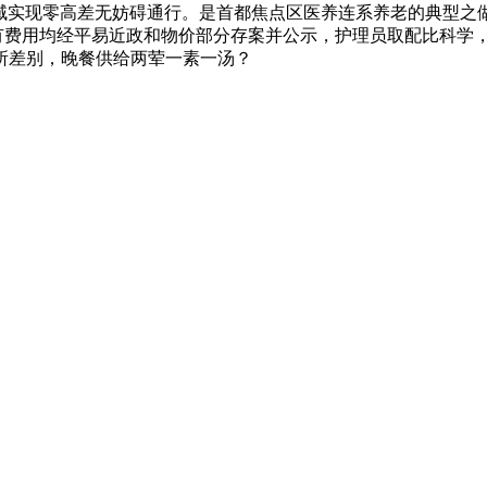
 / 月。全区域实现零高差无妨碍通行。是首都焦点区医养连系养老
所有费用均经平易近政和物价部分存案并公示，护理员取配比科学
所差别，晚餐供给两荤一素一汤？