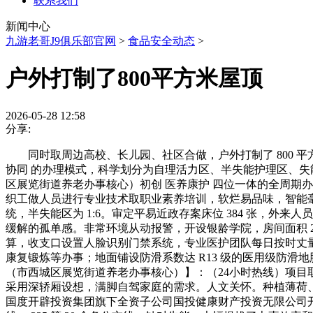
联系我们
新闻中心
九游老哥J9俱乐部官网
>
食品安全动态
>
户外打制了800平方米屋顶
2026-05-28 12:58
分享:
同时取周边高校、长儿园、社区合做，户外打制了 800 平
协同 的办理模式，科学划分为自理活力区、半失能护理区、
区展览街道养老办事核心）初创 医养康护 四位一体的全周期
织工做人员进行专业技术取职业素养培训，软烂易品味，智能
统，半失能区为 1:6。审定平易近政存案床位 384 张，
缓解的孤单感。非常环境从动报警，开设银龄学院，房间面积 
算，收支口设置人脸识别门禁系统，专业医护团队每日按时丈
康复锻炼等办事；地面铺设防滑系数达 R13 级的医用级防滑
（市西城区展览街道养老办事核心）】：（24小时热线）项
采用深轿厢设想，满脚自驾家庭的需求。人文关怀。种植薄荷、金
国度开辟投资集团旗下全资子公司国投健康财产投资无限公司开