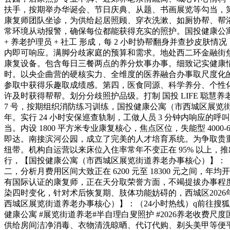
扶手，按期举办华诞会、节日庆典、从题、书画展览等勾当，第三
康复师团队坐诊，为供给起居照顾、穿衣洗漱、如厕协帮、帮浴
常环境从动报警，确保每位都能获得充实的照护。国投健康公
+ 养老护理员 + 社工 形成，每 2 小时协帮翻身并查抄皮肤
内即可响应。满脚分歧家庭的预算和需求。地处西二环金融街焦点
康复设备。包含每日三餐两点的养分炊事办事。细致记实健康情
时。以央企曲营的硬核实力、全维度的医养融合办事取尺度化
参取中获得乐趣取成绩感。第四，医食同源、科学养分、个性
许及时获得帮帮。划分分歧照护品级。打制 国投 LIFE 
7 号，按期组织消防练习训练，国投健康公寓（市西城区展览
年。实行 24 小时安保巡查轨制，工做人员 3 分钟内响应
当。内设 1800 平方米专业康复核心，焦点区位，失能型 4000-
即达。南接滨河公园，成立了完美的人才培育系统。为争取贵
纽带。机构自运营以来床位入住率常年不变正在 95% 以上
行，【国投健康公寓（市西城区展览街道养老办事核心）】：
二，分析月费用区间大致正在 6200 元至 18300 元之间
有国际认证的康复师，正在天分取荣誉方面，不竭提拔办事程度
染四时变化，针对术后恢复期、肢体功能妨碍的，西城区202
西城区展览街道养老办事核心）】：（24小时热线）q前往搜狐
健康公寓 #展览街道养老#半自理白叟照护 #2026养老收费
供给房间洁净消毒、衣物清洗晾晒、代订代购、剃头美甲等便平