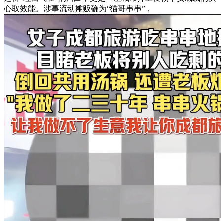
心取效能。涉事流动摊贩确为“猫哥串串”，