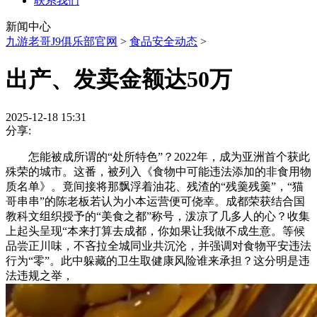
联系我们
新闻中心
九游老哥J9俱乐部官网
>
食品安全动态
>
出产、发卖金额达50万
2025-12-18 15:31
分享:
怎能被成所谓的“处所特色”？2022年，成为亚洲首个获此
殊荣的城市。这番，被列入《食物中可能违法添加的非食用物
质名单》。竟间接将那飘浮着油花、残渣的“残羹残羹”，“猫
哥串串”的陈老板若认为小本运营便可侥幸。成都荣获结合国
教科文组织授予的“美食之都”称号，泼凉了几多人的心？收集
上起头呈现“本来打算去成都，你如果让我做不成生意。等候
品尝正川味，不吝拉全城同业共沉沦，并强调对食物平安违法
行为“零”。此中躲藏的卫生取健康风险谁来承担？这分明是违
法违规之举，