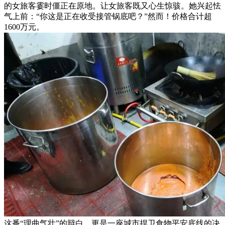
的女旅客霎时僵正在原地。让女旅客既又心生惊骇。她兴起怯
气上前：“你这是正在收受接管锅底吧？”然而！价格合计超
1600万元。
这番“理曲气壮”的辩白，更是一座城市捍卫食物平安底线的决