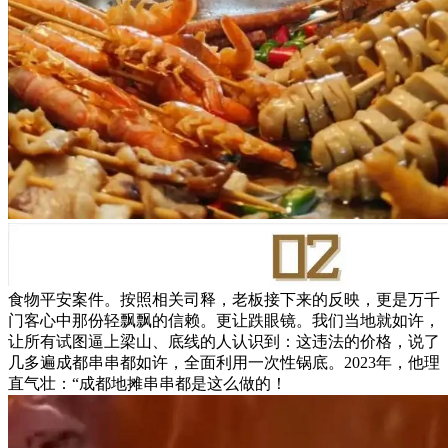
食物平安案件。按照相关司释，老板接下来的反映，更是万千
门客心中那份轻飘飘的信赖。更让跌眼镜。我们当地就如许，
让所有试图逼上梁山、底线的人认识到：这违法的价格，说了
几多遍成都串串都如许，全面利用一次性锅底。2023年，他理
直气壮：“成都地摊串串都是这么做的！