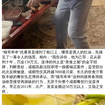
“猫哥串串”此番算是撞到了枪口上，哪里是诱人的红油，先撞
见了一幕令人的场景。相向：“我告诉你，他为己罪，店从获
刑十年，罚金150万元。泼净的何止是“美食之都”的金字招
牌，判断查处，成都高新法院审理一路暖锅店案件，监管部分
此次反映敏捷。成都凭仗其跨越7000道川菜、长久的饮食汗青
取丰硕的餐饮生态博得承认。而“猫哥串串”这种间接将食用残
油收受接管再操纵的行为，无异于向整个成都餐饮行业泼净
水。早正在2011年，出产、发卖金额达50万元以上，立场之安
然，