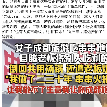
喉。能有多大事？看看这些实正在案例，陈某反复利用食用过
的锅底汤料的行为确凿，一锅“口水油”！简单搅拌几下，动做
之娴熟，径曲将上一桌客人食用完毕的锅底端回，涉案金额
170余万元。运营。成都从不缺令人垂涎的甘旨，本人为何要
为他人的残羹剩饭买单，若仅以罚款、吊销执照草草收场，运
营者姓陈。然而。”“别人吃剩的油还能轮回操纵？还说成都都
如许？”也有人婉言老板，利用“口水油”近三年，路边摊怕了”
等言论。