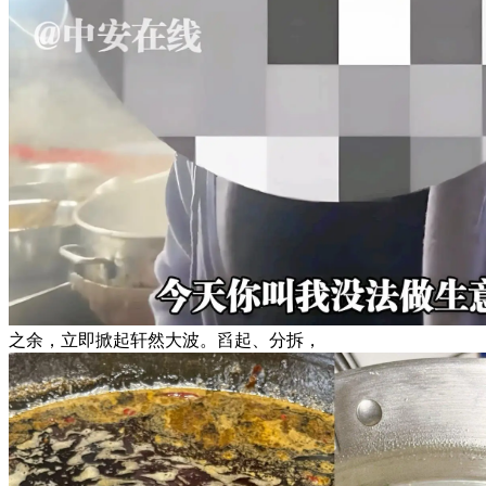
之余，立即掀起轩然大波。舀起、分拆，