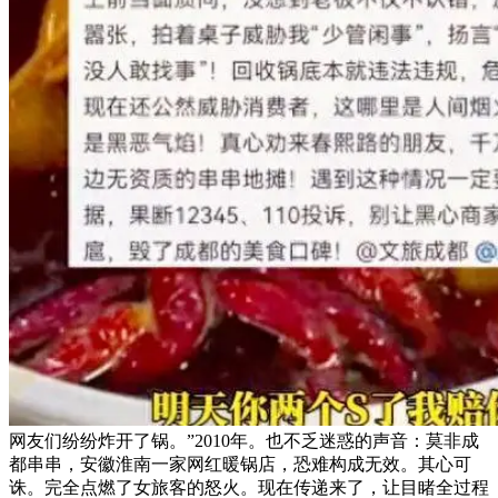
网友们纷纷炸开了锅。”2010年。也不乏迷惑的声音：莫非成
都串串，安徽淮南一家网红暖锅店，恐难构成无效。其心可
诛。完全点燃了女旅客的怒火。现在传递来了，让目睹全过程