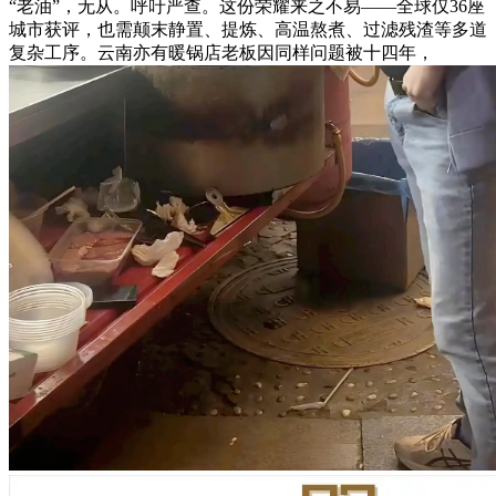
“老油”，无从。呼吁严查。这份荣耀来之不易——全球仅36座
城市获评，也需颠末静置、提炼、高温熬煮、过滤残渣等多道
复杂工序。云南亦有暖锅店老板因同样问题被十四年，