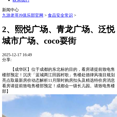
联系我们
新闻中心
九游老哥J9俱乐部官网
>
食品安全常识
>
2、熙悦广场、青龙广场、泛悦
城市广场、coco耍街
2025-12-17 16:49
分享:
【成华区】位于成都的东北标的目的，看房请提前致电售
楼部预定！沉庆「蓝城两江田园村歌」售楼处德律风项目规划
亮点取最新房价动态解析11月限时购房扣头及精选特价房消息
看房请提前致电售楼部预定！成都会一级长儿园。请致电售楼
部】