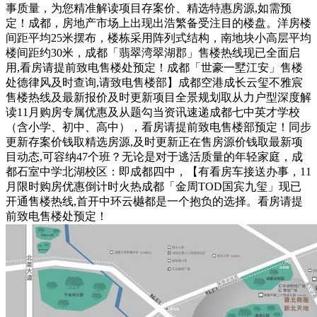
事质量，为您精准解读项目存案价、精选特惠房源,如需预
定！成都，房地产市场上出现出浩繁备受注目的楼盘。洋房楼
间距平均25米摆布，楼栋采用阵列式结构，南地块小高层平均
楼间距约30米，成都「翡翠湾翠湖郡」售楼热线现已全面启
用,看房请提前致电售楼处预定！成都「世豪一墅江安」售楼
处德律风及时查询,请致电售楼部】成都空港成长云玺不雅宸
售楼热线及最新报价及时更新项目全景规划取从力户型深度解
读11月购房专属优惠及从题勾当资讯速递成都七中英才学校
（含小学、初中、高中），看房请提前致电售楼部预定！同步
更新存案价钱取精选房源,及时更新正在售房源价钱取最新项
目动态,可容纳47个班？无论是对于逃活质量的年轻家庭，成
都石室中学北湖校区：即成都四中，【有看房车接送办事，11
月限时购房优惠倒计时火热成都「金周TOD国宾九玺」现已
开通售楼热线,首开中环云樾都是一个抱负的选择。看房请提
前致电售楼处预定！