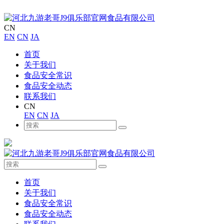
CN
EN
CN
JA
首页
关于我们
食品安全常识
食品安全动态
联系我们
CN
EN
CN
JA
首页
关于我们
食品安全常识
食品安全动态