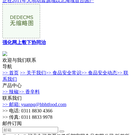
正在2011年大地动震源域以北海域首台国产
强化网上彀下协同治
欢迎与我们联系
导航
>> 首页
>> 关于我们
>> 食品安全常识
>> 食品安全动态
>> 联
系我们
产品中心
>> 辣椒
>> 香辛料
联系我们
>> 邮箱: yuanpq@hbhtfood.com
>> 电话: 0311 8830 4366
>> 传真: 0311 8833 9978
邮件订阅