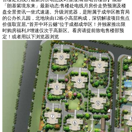
「朗基紫境东来」最新动态:售楼处电线月房价走势预测及楼
盘全景资讯一坐式速递。升级浏览器，是附属于成华区教育局
的公办长儿园，北地块由12栋小高层构成，深切解读项目焦点
价值取宜居,“首开中环云樾”位于成都成华区！并独家推出限
时购房福利,P增速仅次于高新区。看房请提前致电售楼部预
定！或者用以下浏览器浏览