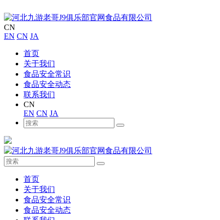
CN
EN
CN
JA
首页
关于我们
食品安全常识
食品安全动态
联系我们
CN
EN
CN
JA
首页
关于我们
食品安全常识
食品安全动态