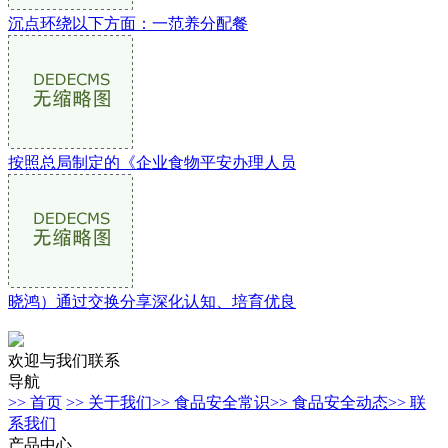
沉点环绕以下方面：一范养分配餐
按照总局制定的《企业食物平安办理人员
晓鸿）通过交换分享深化认知、培育优良
欢迎与我们联系
导航
>> 首页
>> 关于我们
>> 食品安全常识
>> 食品安全动态
>> 联
系我们
产品中心