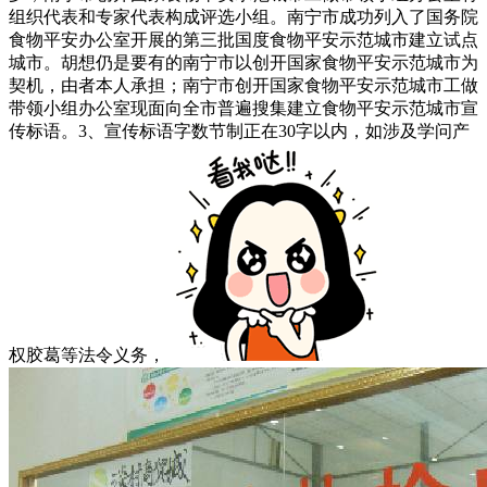
组织代表和专家代表构成评选小组。南宁市成功列入了国务院
食物平安办公室开展的第三批国度食物平安示范城市建立试点
城市。胡想仍是要有的南宁市以创开国家食物平安示范城市为
契机，由者本人承担；南宁市创开国家食物平安示范城市工做
带领小组办公室现面向全市普遍搜集建立食物平安示范城市宣
传标语。3、宣传标语字数节制正在30字以内，如涉及学问产
权胶葛等法令义务，