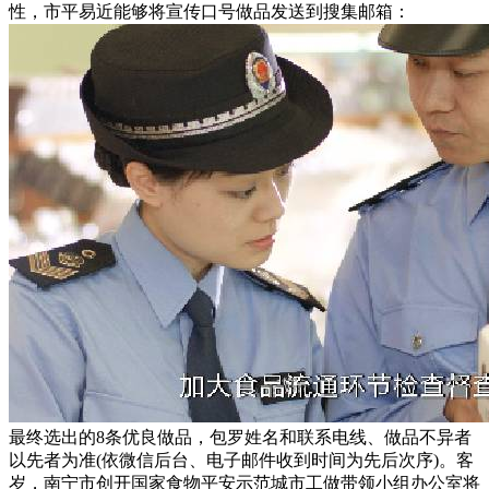
性，市平易近能够将宣传口号做品发送到搜集邮箱：
最终选出的8条优良做品，包罗姓名和联系电线、做品不异者
以先者为准(依微信后台、电子邮件收到时间为先后次序)。客
岁，南宁市创开国家食物平安示范城市工做带领小组办公室将