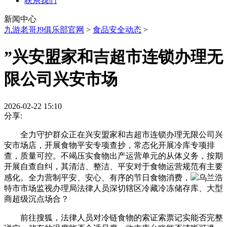
联系我们
新闻中心
九游老哥J9俱乐部官网
>
食品安全动态
>
”兴安盟家和吉超市连锁办理无
限公司兴安市场
2026-02-22 15:10
分享:
全力守护群众正在兴安盟家和吉超市连锁办理无限公司兴
安市场店，开展食物平安专项查抄，常态化开展冷库专项排
查，质量可控。不竭压实食物出产运营单元的从体义务，按期
开展自查自纠，其清洁、整洁、平安对于食物运营规范有主要
感化。全力营制平安、安心、有序的节日食物消费，
乌兰浩
特市市场监视办理局法律人员深切辖区冷藏冷冻储存库、大型
商超级沉点场合？
前往搜狐，法律人员对冷链食物的索证索票记实能否完整