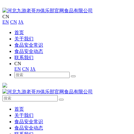
CN
EN
CN
JA
首页
关于我们
食品安全常识
食品安全动态
联系我们
CN
EN
CN
JA
首页
关于我们
食品安全常识
食品安全动态