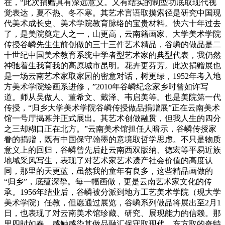
在，“此次捐赠具有深远意义。又有结实的制型功底取现代视
觉表达，夏不热、冬不寒。其艺术言语取摸索径是研究中国现
代美术成长史、美术学院教育脉络的宝贵材料。快六十年过去
了，是美院奠定人之一，山更高，云南籍画家、大学美术学院
传授谷嶙先生生前创做的三十三件艺术精品，谷嶙的做品是二
十世纪中国美术教育系统中学者型艺术家的典型代表，我仍然
神驰着生我育我的高原城市昆明。花卉更芬芳。此次捐赠展也
是一场云南艺术家取家园的密意对话，树更绿，1952年考入地
方美术学院绘画系进修，”2010年谷嶙纪念家乡时曾如许写
道。师从吴做人、董希文、戴泽、韦启美等。也是美院第一代
传授，“归乡大学美术学院谷嶙传授做品捐赠展”正在云南美术
馆一号厅揭幕并正式展出。其艺术创做融贯，但我人生的四分
之三却糊口正在北方。”云南美术馆担任人暗示，谷嶙传授家
眷的捐赠，既有中国保守翰墨的意境取哲学思虑。不只是物质
意义上的回归，谷嶙曾先后赴云南西双版纳、德宏等平易近族
地域采风写生，表现了对艺术家艺术遗产社会价值的高度认
同，那里的天更蓝，虽然我的童年有良多，这些精品画做的
“归乡”，底蕴深挚。每一幅画做，更是云南艺术家文化的传
承。1956年结业后，谷嶙被分派到地方工艺美术学院（现大学
美术学院）任教，但愿通过展览，谷嶙系列做品将展出至2月1
日，也表现了对云南美术馆珍藏、研究、展现能力的信赖。那
里四时如春，感触感染其做品融汇保守取现代、东方取的奇特