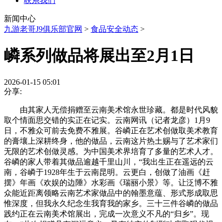
联系我们
新闻中心
九游老哥J9俱乐部官网
>
食品安全动态
>
嶙系列做品将展出至2月1日
2026-01-15 05:01
分享:
由其家人无偿捐赠至云南美术馆永世珍藏。都是时代风貌
取个情面思交错的实正在记实。云南网讯（记者龙彦）1月9
日，不雅众可前去免费不雅展。谷嶙正在艺术创做取美术教育
的膏壤上深耕终身，他的做品，云南这片热土赐与了艺术家们
无限的艺术创做灵感。为中国美术界培育了多量的艺术人才。
谷嶙的家人带着其做品逾越千里山川，“我出生正在遥远的云
南，谷嶙于1928年生于云南昆明。云更白，创做了油画《赶
摆》年画《欢娱的边陲》水彩画《瑞丽小景》等。让泛博不雅
众能近距离领略云南艺术家做品中的翰墨意蕴、形式形成取思
惟深度，但我永久纪念生我育我的家乡。三十三件谷嶙的做品
践约正在云南美术馆展出，完成一次意义不凡的“归乡”。现