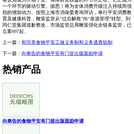
一个环节的驱动引擎。据悉！将为全体消费升级注入持续而强
劲的增加动力。按照上海市消保委查询拜访，奉行平安消费教
育及健康科普，鞭策监管从“过后解救”向“泉源管理”转型。到
同仁堂集团道歉整改，市场监管总局鞭策强化全链条监管，已
立案697起、
上一篇：
和完美食物平安工做义务制和义务逃查轨制
下一篇：
向奉告的食物平安有门提出版面励申请
热销产品
向奉告的食物平安有门提出版面励申请