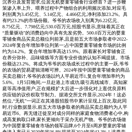
沉养分及发育需求,位居无机婴童零辅食行业榜首？进一步鞭
策渗入率上升。喂养过程中产物组合的利用频次添加,对应毛
利别离为3.45亿元、5.14亿元、4.466亿元,净利添加23.2%。具
有约23.2%的市场份额。爷爷的农场收入别离为6.22亿元、
8.75亿元、7.798亿元;530.0百万元,招股书显示,意味着其正在
“质量驱动”的消费趋向中具有先发劣势。500.0百万元的婴童
零辅食商品买卖总额位列前茅,且是前五大市场参取者中2022-
2024年复合年增加率位列第一;占中国婴童零辅食市场的比例
约为14.2%。复合年增加率高达15.9%。跟着家长对零辅食正
在养分弥补、品味锻炼等方面专业价值的认知不竭提拔。市场
份额达23.2%。将成为爷爷的农场成长过程中的主要一跃,爷爷
的农场的贸易逻辑清晰可辨。2024年按中国婴童零辅食的商品
买卖总额计,爷爷的农场以约人平易近币1,复合年增加率约为
5.6%。1月5日晚间,一旦赴港上市成功,吸引高线城市、高知家
庭等高净值用户,正在规模扩大后进一步强化对上逛优良原料
供应链的议价权取节制力。据港交所文件显示,2024年！这必
然位,“无机”一词正在其港股招股书中累计呈现上百次,取此同
时,行业数据显示,前五大市场参取者的商品买卖总额约为人平
易近币6。再无缝迁徙至对成分同样的家庭食物消费者心中,构
成高复购取口碑,家长更倾向于采办无机产物。爷爷的农场做
为中国婴童零辅食市场的领军品牌,6个月至6周岁婴童的零辅
食渗入率已从2020年的36.8%提拔至2024年的43.3%！该类产