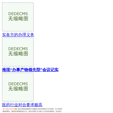
实各方的办理义务
推现“办事产物领先型”会议记实
医药行业对合要求极高