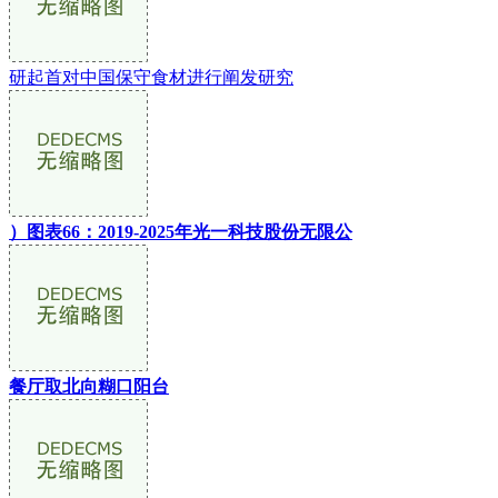
研起首对中国保守食材进行阐发研究
）图表66：2019-2025年光一科技股份无限公
餐厅取北向糊口阳台