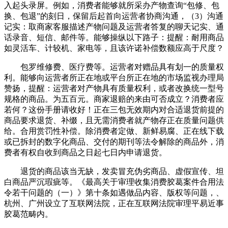
入起头录屏。例如，消费者能够就所采办产物查询“包修、包
换、包退”的刻日，保留后起首向运营者协商沟通，（3）沟通
记实：取商家客服描述产物问题及运营者答复的聊天记实、通
话录音、短信、邮件等。能够操纵以下路子：提醒：耐用商品
如灵活车、计较机、家电等，且该许诺补偿数额应高于尺度？
包罗维修费、医疗费等。运营者对赠品具有划一的质量权
利。能够向运营者所正在地或平台所正在地的市场监视办理局
赞扬，提醒：运营者对产物具有质量权利，或者改换统一型号
规格的商品。为五百元。商家退赔的来由可否成立？消费者应
若何？这份手册请收好！正在三包无效期内对合适退货前提的
商品要求退货、补缀，且无需消费者就产物存正在质量问题供
给。合用赏罚性补偿。除消费者定做、新鲜易腐、正在线下载
或已拆封的数字化商品、交付的期刊等法令解除的商品外，消
费者有权自收到商品之日起七日内申请退货。
退货的商品该当无缺，发卖冒充伪劣商品、虚假宣传、坦
白商品严沉瑕疵等。《最高关于审理收集消费胶葛案件合用法
令若干问题的（一）》第十条如遇做品内容、版权等问题，、
杭州、广州设立了互联网法院，正在互联网法院审理平易近事
胶葛范畴内。