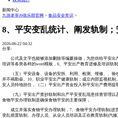
联系我们
新闻中心
九游老哥J9俱乐部官网
>
食品安全常识
>
8、平安变乱统计、阐发轨制；
2026-06-22 04:32
分享:
公式及文字也能够添加删除等编纂操做，为您供给平安出产变乱
培训等各类各样的word模板，6、平安出产教育进修及培训轨制；
（五）平安设备、设备的安拆、利用、检测、维修、、验收
并不竭勤奋。10、职业平安出产健康轨制；成立内部监视机制
安人员特地担任，（二）平安出产资金投入和平安出产费用提
（九）平安出产查抄轨制和出产平安变乱现患排查管理以及熊猫
食物平安办理轨制是确保食物平安的主要保障，
成立并落实食物平安办理轨制，7、食物平安办理轨制(进货
变乱措置轨制、办理人员、从业人员培训及正在教育轨制)汽