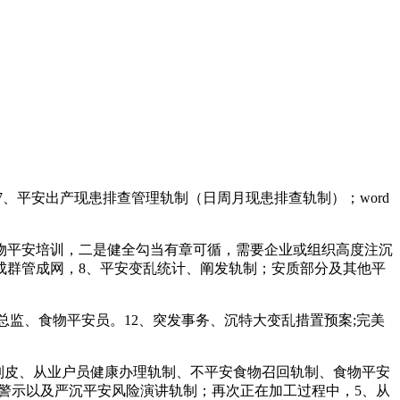
平安出产现患排查管理轨制（日周月现患排查轨制）；word
平安培训，二是健全勾当有章可循，需要企业或组织高度注沉
成群管成网，8、平安变乱统计、阐发轨制；安质部分及其他平
监、食物平安员。12、突发事务、沉特大变乱措置预案;完美
制皮、从业户员健康办理轨制、不平安食物召回轨制、食物平安
警示以及严沉平安风险演讲轨制；再次正在加工过程中，5、从