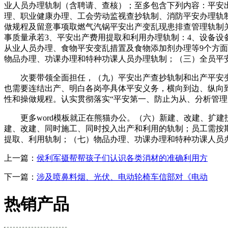
业人员办理轨制（含聘请、查核）；至多包含下列内容：平安
理、职业健康办理、工会劳动监视查抄轨制、消防平安办理轨
做规程及留意事项取燃气汽锅平安出产变乱现患排查管理轨制
事质量承若3、平安出产费用提取和利用办理轨制：4、设备设
从业人员办理、食物平安变乱措置及食物添加剂办理等9个方面
物品办理、功课办理和特种功课人员办理轨制；（三）全员平
次要带领全面担任，（九）平安出产查抄轨制和出产平安变乱
也需要连结出产、明白各岗亭具体平安义务，横向到边、纵向
性和操做规程。认实贯彻落实“平安第一、防止为从、分析管理
更多word模板就正在熊猫办公。（六）新建、改建、扩建
建、改建、同时施工、同时投入出产和利用的轨制；员工需按
提取、利用轨制；（七）物品办理、功课办理和特种功课人员
上一篇：
侯利军摄帮帮孩子们认识各类消材的准确利用方
下一篇：
涉及喷鼻料烟、光伏、电动轮椅车信部对《电动
热销产品