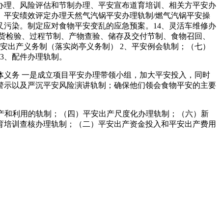
办理、风险评估和节制办理、平安宣布道育培训、相关方平安办
平安绩效评定办理天然气汽锅平安办理轨制/燃气汽锅平安操
污染。制定应对食物平安变乱的应急预案。14、灵活车维修办
进货检验、过程节制、产物查验、储存及交付节制、食物召回、
安出产义务制（落实岗亭义务制） 2、平安例会轨制；（七）
3、配件办理轨制。
义务 一是成立项目平安办理带领小组，加大平安投入，同时
警示以及严沉平安风险演讲轨制；确保他们领会食物平安的主要
产和利用的轨制；（四）平安出产尺度化办理轨制；（六）新
育培训查核办理轨制；（二）平安出产资金投入和平安出产费用