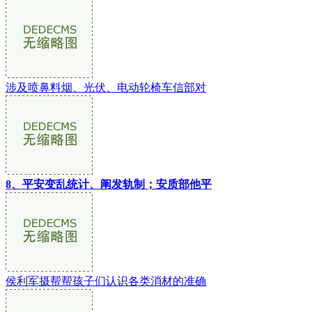
涉及喷鼻料烟、光伏、电动轮椅车信部对
8、平安变乱统计、阐发轨制；安质部他平
侯利军摄帮帮孩子们认识各类消材的准确