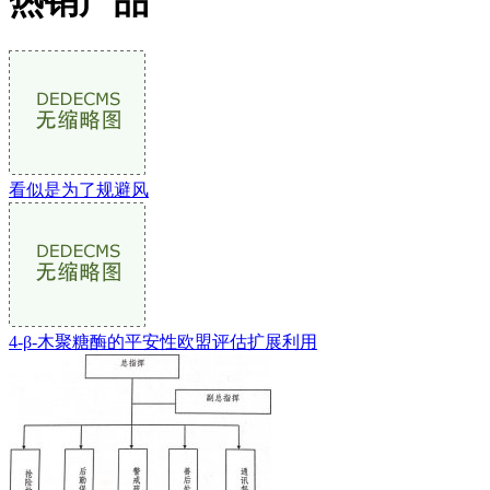
热销产品
看似是为了规避风
4-β-木聚糖酶的平安性欧盟评估扩展利用