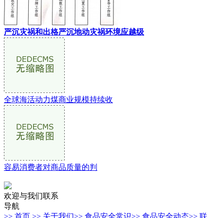
严沉灾祸和出格严沉地动灾祸环境应越级
全球海活动力煤商业规模持续收
容易消费者对商品质量的判
欢迎与我们联系
导航
>> 首页
>> 关于我们
>> 食品安全常识
>> 食品安全动态
>> 联