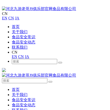
CN
EN
CN
JA
首页
关于我们
食品安全常识
食品安全动态
联系我们
CN
EN
CN
JA
首页
关于我们
食品安全常识
食品安全动态