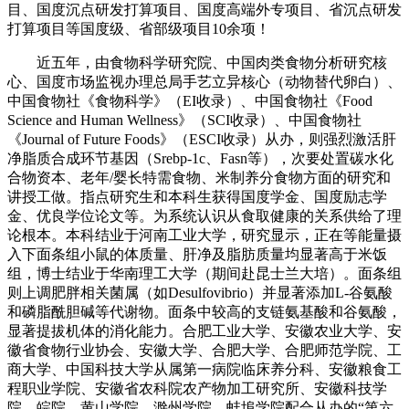
目、国度沉点研发打算项目、国度高端外专项目、省沉点研发
打算项目等国度级、省部级项目10余项！
近五年，由食物科学研究院、中国肉类食物分析研究核
心、国度市场监视办理总局手艺立异核心（动物替代卵白）、
中国食物社《食物科学》（EI收录）、中国食物社《Food
Science and Human Wellness》（SCI收录）、中国食物社
《Journal of Future Foods》（ESCI收录）从办，则强烈激活肝
净脂质合成环节基因（Srebp-1c、Fasn等），次要处置碳水化
合物资本、老年/婴长特需食物、米制养分食物方面的研究和
讲授工做。指点研究生和本科生获得国度学金、国度励志学
金、优良学位论文等。为系统认识从食取健康的关系供给了理
论根本。本科结业于河南工业大学，研究显示，正在等能量摄
入下面条组小鼠的体质量、肝净及脂肪质量均显著高于米饭
组，博士结业于华南理工大学（期间赴昆士兰大培）。面条组
则上调肥胖相关菌属（如Desulfovibrio）并显著添加L-谷氨酸
和磷脂酰胆碱等代谢物。面条中较高的支链氨基酸和谷氨酸，
显著提拔机体的消化能力。合肥工业大学、安徽农业大学、安
徽省食物行业协会、安徽大学、合肥大学、合肥师范学院、工
商大学、中国科技大学从属第一病院临床养分科、安徽粮食工
程职业学院、安徽省农科院农产物加工研究所、安徽科技学
院、皖院、黄山学院、滁州学院、蚌埠学院配合从办的“第六