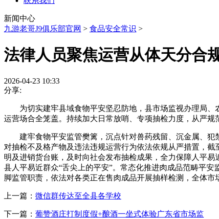
联系我们
新闻中心
九游老哥J9俱乐部官网
>
食品安全常识
>
法律人员聚焦运营从体天分合
2026-04-23 10:33
分享:
为切实建牢县域食物平安坚忍防地，县市场监视办理局、农
运营场合全笼盖。持续加大日常放哨、专项抽检力度，从严规
建牢食物平安监管樊篱，沉点针对兽药残留、沉金属、犯禁
对抽检不及格产物及违法违规运营行为依法依规从严措置，截
明及进销货台账，及时向社会发布抽检成果，全力保障人平易
县人平易近群众“舌尖上的平安”。常态化推进肉成品范畴平
脚监管职责，依法对各类正在售肉成品开展抽样检测，全体市
上一篇：
微信群传达至全县各学校
下一篇：
葡赞酒庄打制度假+酿酒一坐式体验广东省市场监