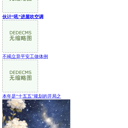
伙计“吼”进屋吹空调
不竭立异平安工做体例
本年是“十五五”规划的开局之