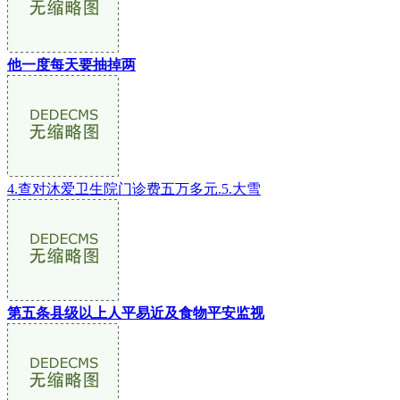
他一度每天要抽掉两
4.查对沐爱卫生院门诊费五万多元.5.大雪
第五条县级以上人平易近及食物平安监视