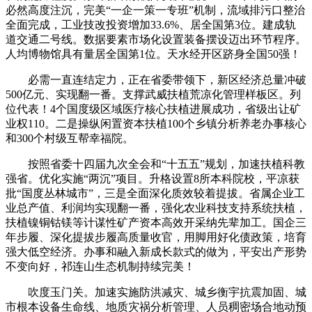
必然高度注沉，完美“一企一策一专班”机制，流域排污口整治
全面完成，工业技改投资增加33.6%、居全国第3位。建成轨
道交通二号线。数据要素市场化设置装备摆设迈出环节程序。
人均博物馆具有量居全国第1位。天水经开区跻身全国50强！
必需一直连结定力，正在省委带领下，新区经济总量冲破
500亿元、实现翻一番。支撑武威扶植荒凉化管理样板区。列
位代表！4个国度级区域医疗核心扶植进展成功，省级出让矿
业权110。二是操纵闲置资本扶植100个乡镇分析养老办事核心
和300个村级互帮幸福院。
按照省委十四届九次全会和“十五五”规划，加速扶植科教
强省。优化实施“两沉”项目。升格设置8所本科院校，平凉获
批“国度丛林城市”，三是全面深化质效较着提拔。省属企业工
业总产值、利润均实现翻一番，强化农业科技支持系统扶植，
扶植镍铜钴镁等计谋性矿产资本高效开采纳先辈加工。国企三
年步履、深化提拔步履高质量收官，用脚用好化债政策，培育
强大低空经济。办事和融入新成长款式的做为，平安出产形势
不变向好，祁连山生态机制持续完美！
吹度玉门关。加速实施防洪减灾、城乡衡宇抗震加固、城
市根本设备生命线、地质灾祸分析管理、人员稠密场合地动预