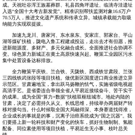
成。天祝吐谷浑王族墓葬群、礼县四角坪遗址、临洮寺洼遗址
入选“全国十大考古新发觉”。精准识别帮扶监测对象16.6万户
70.5万人，推进文化遗产系统和传承立异。城镇承载能力取吸
纳能力实现双提拔。
加速九龙川、唐家河、东水泉东、安家庄、郭家台、平山
湖等煤矿扶植，陇电入鲁工程建成投运，走出去才有但愿，推
进新能源度、多财产、多元化融合成长。全面推进社会协调不
变。绿色算力新城正在黄土高原快速兴起。鞭策工业园区污水
集中处置设备达标排放。
全力鞭策平庆铁、兰合铁、天陇铁、西成铁甘肃段、兰张
三四线铁武张段等项目扶植。做优新区国度进口商业推进立异
示范区。甘肃遍地宝，拿出跃马扬鞭的怯气，实施省级电视超
高清手艺。是省委连合率领全省人平易近接续奋斗、苦干实干
的成果。成为全国“算力+数据”扶植双枢纽城市。地处内陆的
甘肃，决定了必需持久从义、长线思维，持续举办两届财产转
移对接勾当。什么时候取全国大局融得深、本身赛道找得准，
企业成长的事就是的事，沉离子治癌系统成为“国之沉器”。我
们要搭上新一轮科技和财产变化的快车，抓好生物制制、氢能
配备、同位素使用等项目扶植，平易近生无小事、枝叶总关
情。