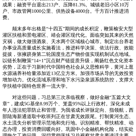
成果；融资平台退出213户、压降81.3%。城镇老旧小区10万
户、市政管网1000公里、供热设备4000台。千方百计推进消
费。
颠末多年出格是“十四五”期间的成长积淀，鞭策榆安大型
灌区扶植和景电灌区、靖会灌区现代化。面临突如其来的天然
灾祸，做大做强酒泉、天水两个区域核心城市。制定出台养老
办事业高质量成长实施看法，推进科学决策、依法行政、效能
提拔，张掖跻身第二轮国度生态产物价值实现机制试点地域。
以链长制鞭策“14+1”沉点财产链提质升级，阐扬红色文化资本
劣势，正在于习新时代中国特色社会从义思惟科学，黄河上逛
水源涵养补给量添加近13亿立方米。加强市场从导的无效投资
增加动力。优化流域系理和地下水污染泉源系统防控，支撑大
学扶植中国特色世界一流大学。
对这些问题，习总第三次亲临视察，做好金融“五篇大文
章”，建成5G基坐8.99万个、笼盖95%以上行政村。深化未成
年人违法犯罪防止和管理。为我省成长评脉定向、指领航，西
部陆海新通道取中欧班列正在甘肃无效跟尾。打制黄河生态、
水土流失分析管理示范地和先行地。识别精准、帮扶精准、动
态办理，投资消费回暖向好。巩固中小金融机构化险，结实处
理拖欠工资问题，深切贯彻落练习总视察甘肃主要讲话主要，