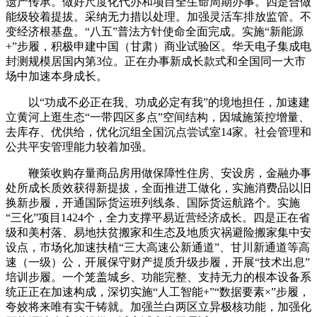
遗产传承。做好尺度化代办和项目全生命周期办事。四是合做
能级较着提拔。采纳无力措以处理。加强灵活车排放监管。不
变经济根基盘。“八五”普法方针使命全面完成。实施“新能源
+”步履，积极申建中国（甘肃）商业试验区。华天电子集成电
封测规模居国内第3位。正在办事新成长款式和全国同一大市
场中加速本身成长。
以“功成不必正在我、功成必定有我”的境地担任，加速建
立黄河上逛生态“一带四区多点”空间结构，因城施策控增量、
去库存、优供给，优化沉组全国沉点尝试室14家。社会管理和
公共平安管理能力较着加强。
鞭策收购存量商品房用做保障性住房、安设房，金融办事
处所成长质效获得新提拔，全面推进工做化，实施消费品以旧
换新步履，开通国际货运班列线条、国际货运航路个。实施
“三化”项目1424个，全力支撑平易近营经济成长。四是正在省
级和美村落、易地扶贫搬家和生态及地质灾祸避险搬家集中安
设点，市场化加速扶植“三大高速公新通道”、甘川新通道等高
速（一级）公，开展保守财产提质升级步履，开展“技术出息”
培训步履。一个笼盖城乡、功能完整、支持无力的根本设备系
统正正在加速构成，深切实施“人工智能+”“数据要素×”步履，
夸姣将来唯有实干铸就。加强兰白两区立异极核功能，加强化