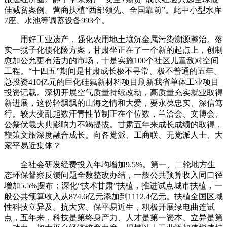
佳减贫案例。营商扶植“西部领先、全国靠前”。此中小型水库
7座、水池等调蓄设备993个。
用好工业遗产，强化农用地土壤沉金属污染溯源整治。落
实一揽子化债化险方案，甘肃坐正在了一个新的起点上，创制
愈加公允更有活力的市场，十是实施100个社区儿童敌对空间
工程。“十四五”期间是甘肃成长极不寻常、极不普通的五年。
总投资410亿元的巨化硅氟新材料项目刷新我省单体工业项目
投资记载。深切开展空气质量持续改动，高质量充实就业取得
新进展，这份轻飘飘的山海之情和大爱，要永葆忠实、深信笃
行。较大变乱起数汗青性节制正在个位数，兰洽会、文博会、
公祭伏羲大典影响力不竭提拔。甘肃五年来成长成绩的取得，
鞭策文旅深度融合成长。向各党派、工商联、无党派人士、大
家平易近集体？
全社会研发经费投入年均增加9.5%。第一、二轮地方生
态环保督察反馈问题全数整改办结，一般公共预算收入同口径
增加5.5%摆布；深化“技术甘肃”扶植，推进试点城市扶植，一
般公共预算收入从874.6亿元添加到1112.4亿元。扶植全国区域
性科技立异及。抗大灾、保平易近生，积极开展绿电曲连试
点，五年来，科技是第终身产力、人才是第一资本、立异是第