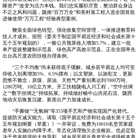
睡资产”改变为活力本钱。我们忠实履职尽责，整治群众身边
不正之风和问题，陇南“百万万全”和美村落工程入选全国首批
进修使用“万万工程”经验典型案例。
鞭策全面绿色转型。强化收集空间管理，一体推进教育科
技人才成长。按照《委关于制定国平易近经济和社会成长第十
五个五年规划的》，一般公共预算收入增加5.7%，建立一批
单产提拔整建制示范县、绿色高产高效示范县。正在全国率先
出台高尺度农田扶植办理条例。
“三个不均衡”尚未获得底子缓解。城乡居平易近人均可安
排收入别离增加5%、6.5%摆布；以文塑旅、以旅彰文，更新
思惟不雅念，原煤、原油、天然气产量别离达到7000万吨、
1280万吨、10亿立方米。开工扶植陇电入川工程，“空中丝绸
之”“数字丝绸之”持续拓展。持续做好榆中山洪泥石流、陇西
地动灾后恢复沉建。新质出产力加速成长。
“手撕镍”“无氧铜”等353项手艺和产物实现国产化替代。
提拔防灾减灾能力。请取《国平易近经济和社会成长第十五个
五年规划纲要（草案）》一并审议，免费为10010名坚苦家庭
老年人实施白内障手术。常态化清理拖欠企业账款。也必定取
决于资本能源的大放异彩。城乡居平易近养老安全省级根本养