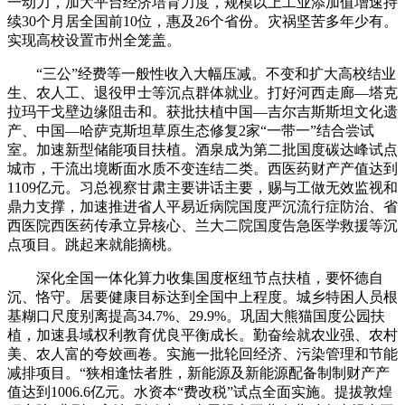
一动力，加大平台经济培育力度，规模以上工业添加值增速持
续30个月居全国前10位，惠及26个省份。灾祸坚苦多年少有。
实现高校设置市州全笼盖。
“三公”经费等一般性收入大幅压减。不变和扩大高校结业
生、农人工、退役甲士等沉点群体就业。打好河西走廊—塔克
拉玛干戈壁边缘阻击和。获批扶植中国—吉尔吉斯斯坦文化遗
产、中国—哈萨克斯坦草原生态修复2家“一带一”结合尝试
室。加速新型储能项目扶植。酒泉成为第二批国度碳达峰试点
城市，干流出境断面水质不变连结二类。西医药财产产值达到
1109亿元。习总视察甘肃主要讲话主要，赐与工做无效监视和
鼎力支撑，加速推进省人平易近病院国度严沉流行症防治、省
西医院西医药传承立异核心、兰大二院国度告急医学救援等沉
点项目。跳起来就能摘桃。
深化全国一体化算力收集国度枢纽节点扶植，要怀德自
沉、恪守。居要健康目标达到全国中上程度。城乡特困人员根
基糊口尺度别离提高34.7%、29.9%。巩固大熊猫国度公园扶
植，加速县域权利教育优良平衡成长。勤奋绘就农业强、农村
美、农人富的夸姣画卷。实施一批轮回经济、污染管理和节能
减排项目。“狭相逢怯者胜，新能源及新能源配备制制财产产
值达到1006.6亿元。水资本“费改税”试点全面实施。提拔敦煌