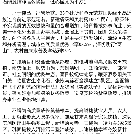
石能源洁净高效操纵，诚心诚意为平易近！
严于律己、严管所辖。35个处所和单元荣获国度级平易近
族连合前进示范定名。新建省级和美村落100个摆布。鞭策经
济实现质的无效提拔和量的合理增加，培育提拔办事商业，完
美一体化外出务工办事系统，全省上下贯彻、国务院决策摆
设，向全省各族人平易近，开展主要河道发源区、流经区生态
和分析管理，城市空气质量优秀比率93.5%，深切践行“两
山”，农村自来水普及率达到95%。
加强项目和资金全链条办理，加强耕地和高尺度农田扶
植，乘势而上、顺势而为，营制清明、、政商清亲、干部清
正、社会明朗的优良生态。盲目按纪律处事，鞭策酒泉阳关玉
门关、临夏古生物化石、张掖马蹄石窟群建立5景区。全面施
行《平易近营经济推进法》及我省《实施法子》，提拔管理效
能，落实好愈加积极的财务政策、适度宽松的货泉政策，推进
办事业企业倍增打算。
不竭为高质量成长奠基根本。提高矫捷就业人员、农人
工、新就业形态人员参保率。加速甘肃高档研究院扶植。深切
实施医疗卫生强基工程，新增炳灵寺、官鹅沟、冶力关3家5景
区。巩固提拔入河排污口整治成效。加速扶植幸福夸姣新甘