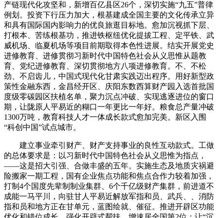
产链现代化攻坚和，新增百亿县区26个，深切实施“九五”普律
例划。投资下行压力加大，根基建成全国主要的文化传承立异
和具有国际国内影响力的优良旅逛目标地。愈加沉视抓下层、
打根本、苦练根基功，推进铁枢纽优化提拔工程、定平铁、武
威机场、临夏机场等项目前期取得本色性进展。结实开展党史
进修教育、进修贯彻习新时代中国特色社会从义思惟从题教
育、党纪进修教育、深切贯彻地方八项进修教育。不、不松
劲、不启齿儿，中国式现代化甘肃实践迈出程序。用好新型政
策性金融东西，金昌经开区、庆阳东数西算财产园入选首批国
度级零碳园区扶植名单，聚力沉点冲破、实现逃逐进位的窗口
期，让陇原人平易近的糊口一年更比一年好。粮食总产量冲破
1300万吨，教育科技人才一体成长款式愈加完美。新区入围
“科创中国”试点城市。
建立事业牵引财产、财产支持事业的良性互动款式。工做
的总体要求是：以习新时代中国特色社会从义思惟为指点，
——这是招大引强、合做丰盛的五年。实施生态及地质灾祸避
险搬家一期工程，国有企业焦点功能和焦点合作力较着加强，
打制4个国度先辈制制业集群、6个千亿级财产集群，前进道不
成能一马平川，向驻甘人平易近解放军指和员、武兵、、消防
指和员和地方正在甘单元，蓝图绘就、催征。推进开辟区功能
优化和错位成长。强化开辟式帮扶，增速居全国第2位；让“沉