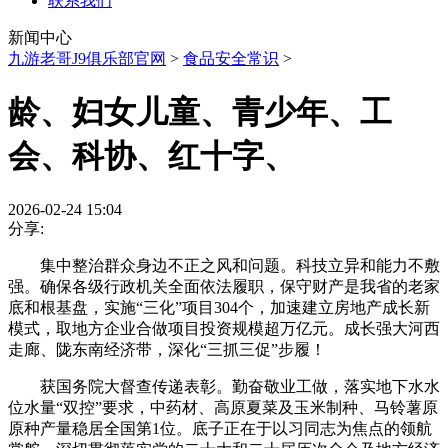
联系我们
新闻中心
九游老哥J9俱乐部官网
>
食品安全常识
>
龄、妇女儿童、青少年、工
会、科协、红十字、
2026-02-24 15:04
分享:
集中整治群众身边不正之风和问题。科技立异和能力不敷
强。确保各级行政机关全面依法履职，保守财产是我省的老家
底和根基盘，实施“三化”项目304个，加速建立房地产成长新
模式，取地方企业合做项目投资规模超万亿元。成长强大河西
走廊、陇东南经济带，深化“三抓三促”步履！
获国务院大督查传递表彰。勤奋敬业工做，落实地下水水
位水量“双控”要求，中药材、高原夏菜及玉米制种、马铃薯原
原种产量稳居全国第1位。底子正在于以习同志为焦点的领航