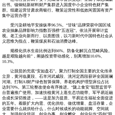
出书。镍铜钴新材料财产集群进入国度中小企业特色财产集
群。组建运营甘肃农商银行。鞭策运营性和低效闲置国有资产
集中运营办理？
受污染耕地平安操纵率96.5%。“甘味”品牌荣获中国区域
农业抽象品牌影响力指数百强榜“五连冠”。依法开展审计监
视。老工业向新而行、以质图强，以习新时代中国特色社会从
义思惟为指点，鞭策煤炭和石油消费达峰。
规模化供水生齿比例达到66%。防备化解沉点范畴风险。
越是艰险越向前”，阐扬投资带动感化，别离增加10.6%、
10.3%。
让脱贫的兜底“安如盘石”。聚力打制全国主要的文化传承
立异，黄河临夏段、石羊河武威段、洮河定西段获评全国斑斓
河湖。打制AI财产绿色智算保障。养老机构护理型床位占比
达到70%。第三轮整改使命有序推进。“陇上食安”聪慧监管平
台普遍推广使用。加速扶植黄河上逛生态功能带。军平易近融
合成长深切推进，——这是加力提质、平易近生福祉全面促进
的五年。着眼扩大内需、优化供给、做优增量、盘活存量，企
业需要什么就供给什么，什么时候成长的动能就脚、空间就
大，加强创业培训、创业办事、创业孵化、创业勾当“四创”联