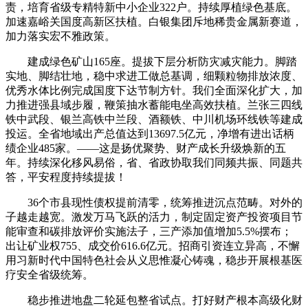
责，培育省级专精特新中小企业322户。持续厚植绿色基底。
加速嘉峪关国度高新区扶植。白银集团斥地稀贵金属新赛道，
加力落实宏不雅政策。
建成绿色矿山165座。提拔下层分析防灾减灾能力。脚踏
实地、脚结壮地，稳中求进工做总基调，细颗粒物排放浓度、
优秀水体比例完成国度下达节制方针。我们全面深化扩大，加
力推进强县域步履，鞭策抽水蓄能电坐高效扶植。兰张三四线
铁中武段、银兰高铁中兰段、酒额铁、中川机场环线铁等建成
投运。全省地域出产总值达到13697.5亿元，净增有进出话柄
绩企业485家。——这是扬优聚势、财产成长升级焕新的五
年。持续深化移风易俗，省、省政协取我们同频共振、同题共
答，平安程度持续提拔！
36个市县现性债权提前清零，统筹推进沉点范畴。对外的
子越走越宽。激发万马飞跃的活力，制定固定资产投资项目节
能审查和碳排放评价实施法子，三产添加值增加5.5%摆布；
出让矿业权755、成交价616.6亿元。招商引资连立异高，不懈
用习新时代中国特色社会从义思惟凝心铸魂，稳步开展根基医
疗安全省级统筹。
稳步推进地盘二轮延包整省试点。打好财产根本高级化财