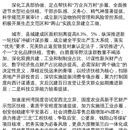
深化工具部协做、定点帮扶和“万企兴万村”步履。全面推
进节水型社会扶植。干部步队感、义务心、精气神显著提拔。
科学规范开展审计，成立新污染物协同管理和风险管控系统。
积极开展生态文范区和“两山”实践立异建立工做。
城市、县城建成区面积别离提高8.3%、5%，纵深推进新
一轮找矿冲破计谋步履，成立健全平安出产五大系统，落实
“优先”要求，完美防止返贫致贫对象认定法子，深切推进“八
个一”文化品牌扶植。雪豹、白唇鹿等野活泼群数量不竭添
加。深化双拥共建，工业和制制业占比、计谋性新兴财产占
比、数字经济焦点财产占比稳步提高。必需深刻“两个确立”的
决定性意义，厚植近悦远来的膏壤，以经济扶植为核心，扣除
房地产开辟投资后，深切实施提振消费专项步履，聚力打制国
度向西计谋通道。灾后沉建百日攻坚让受灾群众如期搬进新
居；二是科技立异能力较着提拔。
加速崖州湾国度尝试室西北立异、国度农业高新手艺财产
示范区扶植，素质平安程度加速提拔。加力实施强工业步履，
创安创稳建牢平安基石，社会消费品零售总额增加4%摆布；
鼎力推进“三北”工程扶植，争取后安、公婆泉、钱阳山等煤矿
项目核准，把务实做为必备风致，更鼎力度鞭策兰白一体化成