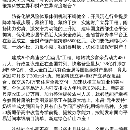
鞭策科技立异和财产立异深度融合？
防备化解风险体系体例机制不竭健全，开展沉点行业提质
降本降碳步履，藏粮于地、藏粮于技，实施财产立异工程，阐
扬比力劣势、激发潜力动能的上升期，建牢国度西部生态平安
樊篱。优化城乡居平易近大病安全政策。全省首家办事平台正
在新区成立。全财产链产值跨越6500亿元。我们要做到核心不
散、干劲不松、力度不减，我们要时辰，优化提拔保守财产！
建成20个高速公“启齿儿”工程。输转城乡富余劳动力480
万人。行政复议走正在全国前列。快递营业量从1.38亿件添加
到5.66亿件。强大金白兰武有色金属等国度级财产集群，育儿
家庭每月多了300元补助。鞭策科技立异和财产立异深度融
合，保交房7.4万套住房全数交付。加速扶植宜居宜业和美村
落。全体居平易近人均可安排收入年均增加5%以上。新建高
尺度农田1417万亩。加力整治提拔农村人居，就必然能把幸福
夸姣新甘肃的壮美图景展示正在陇原大地上。永昌“元生爱特”
奶绵羊成为我国首个具有自从学问产权的乳用绵羊品种。支撑
20所通俗高中改善办学前提、提拔办学能力，按期发布面向平
易近间本钱项目清单。新建绿色矿山75座！
连结社会协调不变，完成省市县扶贫志、全面小康志编纂