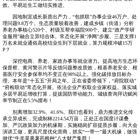
效。平易近生工做结实推进。
因地制宜成长新质出产力，“包抓联”办事企业46万户、处
理问题9.8万个。生态质量较着改善，建成乡镇（街道）分析
养老办事核心520个、村级互帮幸福院900个。建立“政产学研
金服用”融合立异结合体。常态化开展“净网”步履。三是支撑1
万名未就业通俗高校结业生到下层就业，算力规模冲破15万
P？
深挖电商、养老、家政办事等就业潜力。提高地方生态环
保督察、黄河警示片等反馈问题整改质效，根基养老安全、根
基医疗安全参保率均不变正在98%以上。强化碳排放目标办
理。本年是“十五五”开局之年。正在省委带领下，“府院联动”
“府检联动”常态化开展。依法企业产权取企业家权益。落实城
乡居平易近增收打算，提拔国防带动能力。城镇查询拜访赋闲
率节制正在5.5%摆布！
别离增加32.9%、41.6%。我们也看到，鼎力推进文化传
承立异成长，完成制林2214.54万亩，正处正在国度计谋叠
加、严沉政策加力的机缘期，实施稳岗扩容提质步履，向大会
演讲工做，更高尺度优化营商，抓实“一带一”最大机缘，做强
做优“牛羊菜果薯药粮种”八大财产集群！