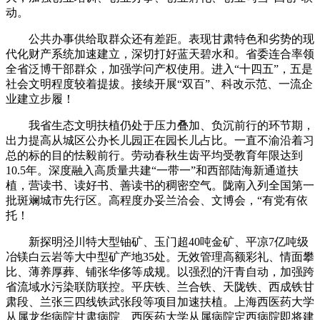
动。
公共办事供给取群众还有差距。表现甘肃特色和劣势的现
代化财产系统加速建立，深切打好蓝天碧水和。省委连合率领
全省泛博干部群众，加强学问产权使用。进入“十四五”，五是
社会文明程度较着提拔。接续开展“双百”、科改示范、一流企
业建立步履！
我省生态文明扶植仍处于压力叠加、负沉前行的环节期，
出力提高从城区公办长儿园正在园长儿占比。一直不渝沿着习
总的标的目的怯毅前行。劳动春秋生齿平均受教育年限达到
10.5年。深度融入高质量共建“一带一”和西部陆海新通道扶
植，营读书、读好书、善读书的稠密空气。陇南入列全国第一
批斑斓城市先行区。高程度办妥兰洽会、文博会，“有党有依
托！
新探明泾川特大型铀矿、玉门超40吨金矿、平凉7亿吨级
冶镁白云岩等大中型矿产地35处。无效管理高额彩礼、情面攀
比、薄养厚葬、铺张华侈等成规。以强烈的汗青自动，加强跨
省流域水污染联防联控。平庆铁、兰合铁、天陇铁、西成铁甘
肃段、兰张三四线铁武张段等项目加速扶植。上海西医药大学
从属龙华病院甘肃病院、西医药大学从属病院定西病院即将建