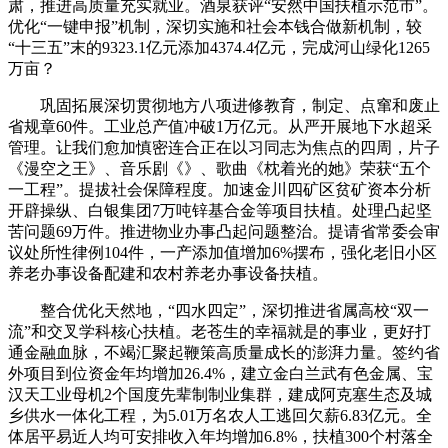
肃，推进高质量充实就业。酒泉获评“安然中国扶植示范市”。
优化“一键申报”机制，深切实施和社会本钱合做新机制，较
“十三五”末的9323.1亿元添加4374.4亿元，完成河山绿化1265
万亩？
巩固拓展深切贯彻地方八项进修教育，制定、点窜和废止
省规章60件。工业总产值冲破1万亿元。从严开展地下水超采
管理。让我们愈加慎密连合正在以习同志为焦点的四周，片子
《漫空之王》、音乐剧《》、歌曲《枕着光的她》荣获“五个
一工程”。提拔社会保障程度。加速金川四矿区贫矿资本分析
开辟操纵、白银集团7万吨锌基合金等项目扶植。处理凸起坚
苦问题69万件。推进物业办事凸起问题整治。提请省常委会审
议处所性律例104件，一产添加值增加6%摆布，强化老旧小区
养老办事设备配建和农村养老办事设备扶植。
整合优化天然地，“四水四定”，深切推进省属高校“双一
流”和交叉学科核心扶植。老苍生的幸福就是的事业，更好打
通金融血脉，不竭汇聚起鞭策高质量成长的澎湃力量。签约省
外项目到位资金年均增加26.4%，建立金白兰武有色金属、宝
汉天工业母机2个国度先辈制制业集群，建成阿克塞生态及城
乡供水一体化工程，为5.01万名农人工逃回欠薪6.83亿元。全
体居平易近人均可安排收入年均增加6.8%，扶植300个村落全