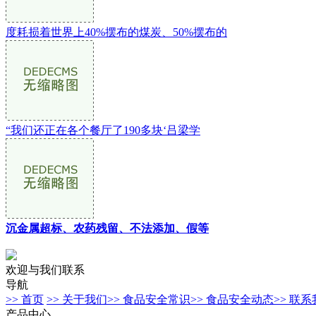
度耗损着世界上40%摆布的煤炭、50%摆布的
“我们还正在各个餐厅了190多块‘吕梁学
沉金属超标、农药残留、不法添加、假等
欢迎与我们联系
导航
>> 首页
>> 关于我们
>> 食品安全常识
>> 食品安全动态
>> 联
产品中心