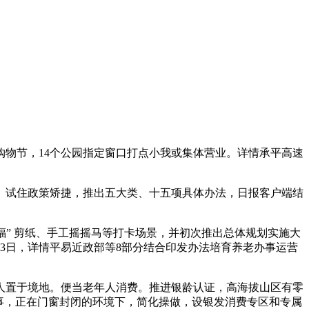
物节，14个公园指定窗口打点小我或集体营业。详情承平高速
试住政策矫捷，推出五大类、十五项具体办法，日报客户端结
福” 剪纸、手工摇摇马等打卡场景，并初次推出总体规划实施大
13日，详情平易近政部等8部分结合印发办法培育养老办事运营
置于境地。便当老年人消费。推进银龄认证，高海拔山区有零
事，正在门窗封闭的环境下，简化操做，设银发消费专区和专属