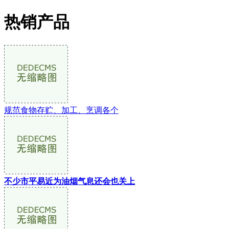
热销产品
规范食物存贮、加工、烹调各个
不少市平易近为油烟气息还会也关上