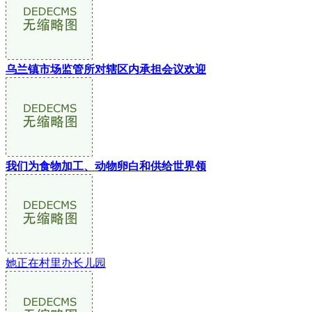
乌兰镇市场监管所对辖区内承担会议欢迎
我们为食物加工、动物卵白和供给世界领
她正在村里办长儿园