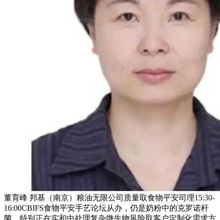
董育峰 邦基（南京）粮油无限公司质量取食物平安司理15:30-
16:00CBIFS食物平安手艺论坛从办，仍是奶粉中的克罗诺杆
菌，特别正在实和中处理复杂微生物风险取客户定制化需求方