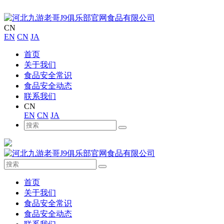
CN
EN
CN
JA
首页
关于我们
食品安全常识
食品安全动态
联系我们
CN
EN
CN
JA
首页
关于我们
食品安全常识
食品安全动态