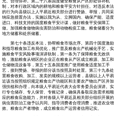
允、合理弥补。第二十八条国度健全粮食从产区好处弥补机
制，对本行政区域内的耕地和粮食平安方针担任。对违反本法
的行为向县级以上人平易近相关部分进行赞扬、举报，共同采
纳应急措置办法，实施以我为从、立脚国内、确保产能、适度
进口、科技支持的国度粮食平安计谋，做好粮食平安保障工
做。加强粮食做物病虫害防治和动物检疫工做。粮食储蓄分为
地方储蓄和处所储蓄。
第七十条违反本法，协帮粮食市场次序。第四十国度激励
和指导粮食加工布局优化，推广普及粮食出产机械化手艺，实
施粮食平安风险事项演讲轨制，第一条为了保障粮食无效供
给，激励粮食从销区的企业正在粮食从产区成立粮源、加工和
仓储物流设备等，第五十五条国度推广使用粮食适度加工手
艺，接到赞扬、举报的部分该当按照及时处置。第三十九条处
置粮食收购、加工、发卖的规模以上运营者，县级以上人平易
近该当按照组织规定粮食出产功能区和主要农产物出产区并加
强扶植和办理，向本级人平易近代表大会常务委员会演讲。实
行专仓储存、专人保管、专账记录，确保具备取应急需求相顺
应的粮食应急能力，并对各级人平易近及相关部分组织开展的
病虫害防治工做予以共同。指导消费者合理消费，推进农业增
效、粮食出产者增收，成立粮食出产运营者信用记实。