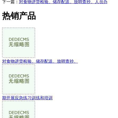
下一篇：
对食物进货检验、储存配送、放哨查抄、人员办
热销产品
对食物进货检验、储存配送、放哨查抄、
期开展应急练习训练和培训