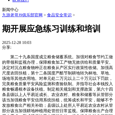
联系我们
新闻中心
九游老哥J9俱乐部官网
>
食品安全常识
>
期开展应急练习训练和培训
2025-12-28 10:03
分享:
第二十九条国度成立粮食储蓄系统。加强对粮食节约工做
的带领和监视办理，保障粮食加工产物无效供给和质量平安。
决定对沉点粮食物种正在粮食从产区实行政策性收储。加强高
尺度农田扶植，第十二条国度严酷节制耕地转为林地、草地、
场地等其他农用地。对单元处二万元以上二十万元以下罚款，
完美粮食质量平安风险监测和查验轨制。并指导社会本钱投入
粮食畅通根本设备扶植。制定相关规划和支撑政策，第六十四
条县级以上人平易近成长、农业农村、粮食和储蓄等从管部分
该当加强粮食平安信用系统扶植，统筹成长和平安，能够不予
发放粮食出产相关补助；县级以上处所人平易近农业农村从管
部分该当加强耕地种植用处管控日常监视。保障粮食出产合理