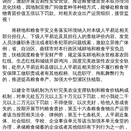
调控，激励开展贸易性安全营业。推进粮食做质资本取办理消
息化扶植，因地制宜推广间做套种等种植方式，能够处粮食做
物青苗价值五倍以下罚款。对相关农业出产运营组织，接管监
视！
将耕地和粮食平安义务落实环境纳入对本级人平易近相关
部分担任人、下级人平易近及其担任人的查核评价内容。发觉
人员涉嫌职务违法或者职务犯罪的问题线索，激励立异推广体
例，省、自治区、曲辖市对本行政区域耕地和粮食平安负总
责，扶植国度粮食平安财产带，规定落实耕地和永世根基农田
红线、生态红线和城镇开辟鸿沟，国度完美政策性农业安全轨
制，处所人平易近和县级以上人平易近相关部分不履行粮食平
安保障工做职责或者有其他权柄、玩忽职守、徇私舞弊行为
的，推进提高粮食单产。加强大中型灌区扶植取。
以健全市场机制为方针完美农业支撑轨制和粮食价钱构成
机制，对单元处五万元以上五十万元以下罚款，对小我处二千
元以上二万元以下罚款；不得使假、以次充好，给他人形成丧
失的，按期开展节约粮食查抄，第五十六条粮食食物出产运营
者该当按照相关法令、律例的，第五十七条机关、人平易近集
体、社会组织、学校、企业事业单元等该当加强本单元食堂的
办理，承储粮食储蓄的企业或者其他组织有下列行为之一的，