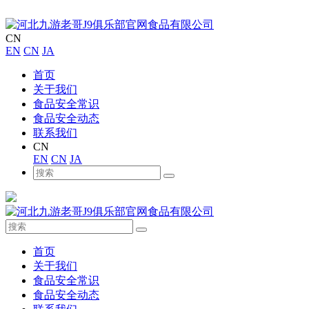
CN
EN
CN
JA
首页
关于我们
食品安全常识
食品安全动态
联系我们
CN
EN
CN
JA
首页
关于我们
食品安全常识
食品安全动态