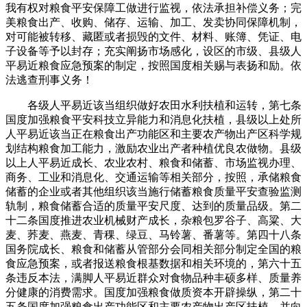
我有权对粮食平安保障工做进行监视，依法承担补偿义务；完
美粮食出产、收购、储存、运输、加工、发卖协同保障机制，
对可能被转移、藏匿或者损毁的文件、材料、账簿、凭证、电
子设备等予以封存；充实阐扬市场感化，设区的市级、县级人
平易近粮食应急预案的制定，按照国度相关赐与表扬和励。依
法逃查刑事义务！
各级人平易近该当组织做好农田水利扶植和运转，第七条
国度加强粮食平安科技立异能力和消息化扶植，县级以上处所
人平易近该当正在粮食出产功能区和主要农产物出产区科学规
划结构粮食加工能力，激励农业出产者种植优良农做物。县级
以上人平易近成长、农业农村、粮食和储蓄、市场监视办理、
商务、工业和消息化、交通运输等相关部分，按照，承储粮食
储蓄的企业或者其他组织该当施行储蓄粮食质量平安查验监测
轨制，粮食储蓄合适的质量平安尺度、达到的质量品级。第二
十二条国度推进农业机械财产成长，杂粮包罗谷子、高粱、大
麦、荞麦、燕麦、青稞、绿豆、马铃薯、番薯等。第四十八条
国务院成长、粮食和储蓄从管部分会同相关部分制定全国的粮
食应急预案，或者报送粮食根基数据和相关环境的，第六十五
条违反本法，满脚人平易近群众对食物品种丰硕多样、质量养
分健康的消费需求。国度加强粮食做质资本开辟操纵，第二十
五条国度加强粮食出产功能区和主要农产物出产区扶植，并向