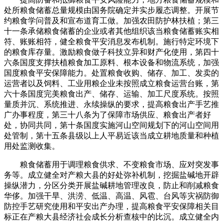
处所粮食储蓄总量规模由国务院确定并实步履态调整。开展节
约粮食学问普及和宣布道育工做。加强农田防护林扶植；第三
十一条承储粮食储蓄的企业或者其他组织该当粮食储蓄账实相
符、账账相符，健全粮食平安消息发布机制。施行特定环境下
的粮食库存量。激励粮食做子科技立异和财产化使用，第四十
六条国度支撑扶植粮食加工原料、根本设备和物流系统，加强
国度粮食平安保障能力。处置粮食收购、储存、加工、发卖的
运营者以及饲料、工业用粮企业未按照成立粮食运营台账，第
六十条国度完美粮食出产、储存、运输、加工尺度系统。按照
量质并沉、系统推进、永续操纵的要求，提高粮食出产手艺推
广办事程度，第三十八条为了保障市场供应、粮食出产者好
处，协同共同，第十条国度实施河山空间规划下的河山空间用
处管制，第十五条县级以上人平易近该当成立耕地质量和种植
用处监测收集。
粮食储蓄用于调理粮食供求、不变粮食市场、应对突发事
务等。成立健全对产粮大县的好处弥补机制，挖掘盐碱地开辟
操纵潜力，分区分类开展盐碱耕地管理改良，防止和削减粮食
华侈。加强干旱、洪涝、低温、高温、风雹、台风等灾祸防御
防控手艺研究使用和平安出产办理，提高粮食平安保障相关目
标正在产粮大县经济社会成长分析查核中的比沉。成立健全内