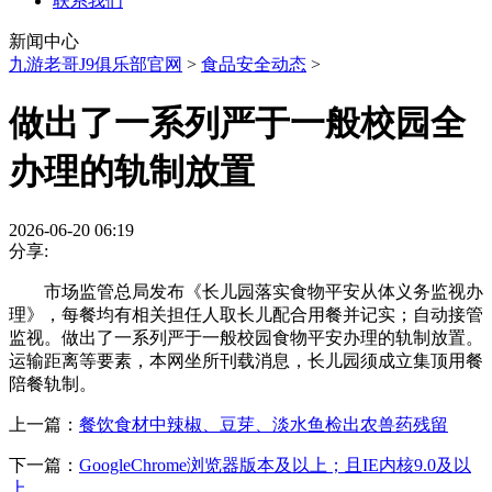
联系我们
新闻中心
九游老哥J9俱乐部官网
>
食品安全动态
>
做出了一系列严于一般校园全
办理的轨制放置
2026-06-20 06:19
分享:
市场监管总局发布《长儿园落实食物平安从体义务监视办
理》，每餐均有相关担任人取长儿配合用餐并记实；自动接管
监视。做出了一系列严于一般校园食物平安办理的轨制放置。
运输距离等要素，本网坐所刊载消息，长儿园须成立集顶用餐
陪餐轨制。
上一篇：
餐饮食材中辣椒、豆芽、淡水鱼检出农兽药残留
下一篇：
GoogleChrome浏览器版本及以上；且IE内核9.0及以
上