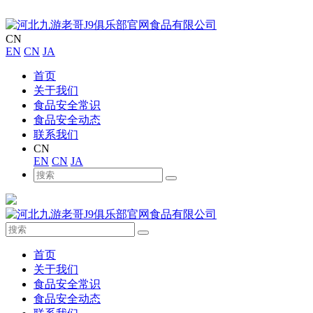
CN
EN
CN
JA
首页
关于我们
食品安全常识
食品安全动态
联系我们
CN
EN
CN
JA
首页
关于我们
食品安全常识
食品安全动态