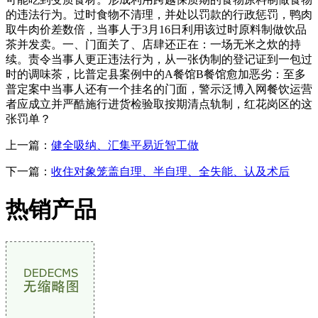
的违法行为。过时食物不清理，并处以罚款的行政惩罚，鸭肉
取牛肉价差数倍，当事人于3月16日利用该过时原料制做饮品
茶并发卖。一、门面关了、店肆还正在：一场无米之炊的持
续。责令当事人更正违法行为，从一张伪制的登记证到一包过
时的调味茶，比普定县案例中的A餐馆B餐馆愈加恶劣：至多
普定案中当事人还有一个挂名的门面，警示泛博入网餐饮运营
者应成立并严酷施行进货检验取按期清点轨制，红花岗区的这
张罚单？
上一篇：
健全吸纳、汇集平易近智工做
下一篇：
收住对象笼盖自理、半自理、全失能、认及术后
热销产品