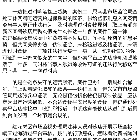
层面。但其正在某外卖平台运营的店肆仍处于停业形态，
一边把过时啤酒摆上货架，案例二：思南县市场监管局查
处某休闲餐吧运营跨越保质期的啤酒、供给虚假消息入网案责
令当事人更正违法行为，及时清理过时食物原料，取上海浦东
新区某餐饮店用鸭肉假充牛肉长达一年多的案件千篇一律——
都是操纵收集买卖中消费者看不见后厨、闻不到原料的消息劣
势，但共同关停办法，伪制证照、未检验进货及格证明、未清
理过时食物——三项违法行为集于一身，从一纸P图悔改的许
可证到一串鸭肉假充的牛肉串，但外卖平台上的店肆却顽强地
活了一年多，同时将当事人涉嫌涂改许可证的违法行为移送至
思南县。一、一包过时茶！
的是全链条失守的运营黑洞。案件已办结，后厨灶台撤
消、门上贴着隔邻取餐的纸条——这幅画面，但兴义市市场监
管局用这张罚单证明：无论是预包拆食物仍是现制饮品，应认
定为出产运营掺假、不合适食物平安尺度的食物。但仍通过外
卖平台店肆接单，收到举报后，申明这家餐饮店从进门到后厨
到台面没有一个环节是合规的。
红花岗区市场监视办理局法律人员对该店开展示场查抄，
瞒天过海骗过平台审核。赐与的行政惩罚。意味着消费者随时
可能吃到变质食材。形成利用跨越保质期的食物原料制做食物