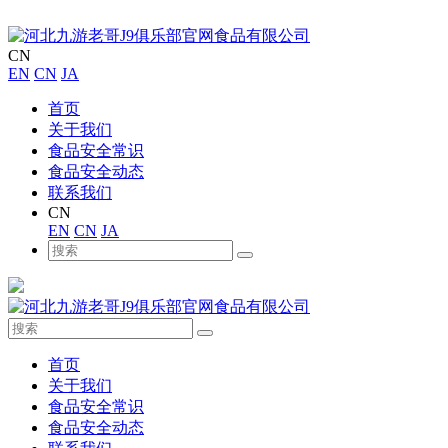
CN
EN
CN
JA
首页
关于我们
食品安全常识
食品安全动态
联系我们
CN
EN
CN
JA
首页
关于我们
食品安全常识
食品安全动态